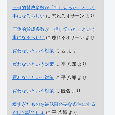
圧倒的賛成多数が「押し切った」という
事になるらしい
に
怒れるオサーン
より
圧倒的賛成多数が「押し切った」という
事になるらしい
に
怒れるオサーン
より
買わないという対策
に
西
より
買わないという対策
に
平 八郎
より
買わないという対策
に
平 八郎
より
買わないという対策
に
匿名
より
緩すぎたものを最低限必要な条件にする
だけの話でしょ
に
平 八郎
より