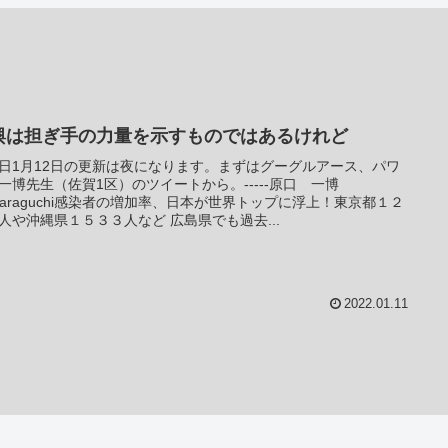
輿は担ぎ手の力量を示すものではあるけれど
日1月12日の更新は夜になります。まずはグーグルアース、パワ
一博先生（佐賀1区）のツイートから。-----原口 一博
haraguchi感染者の増加率、日本が世界トップに浮上！東京都１２
人や沖縄県１５３３人など 広島県でも過去...
2022.01.11