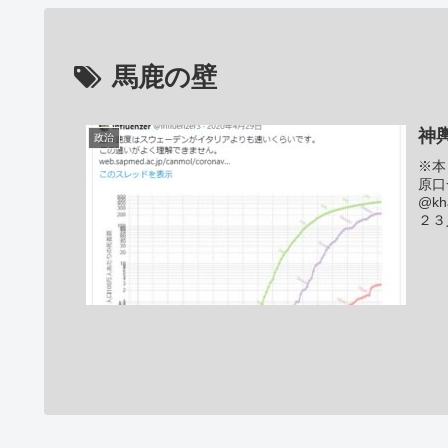
馬鹿の壁
神
政治
※本
原口
@k
２３