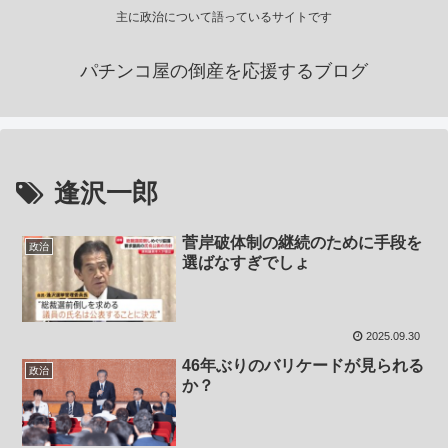
主に政治について語っているサイトです
パチンコ屋の倒産を応援するブログ
逢沢一郎
菅岸破体制の継続のために手段を
政治
選ばなすぎでしょ
2025.09.30
46年ぶりのバリケードが見られる
政治
か？