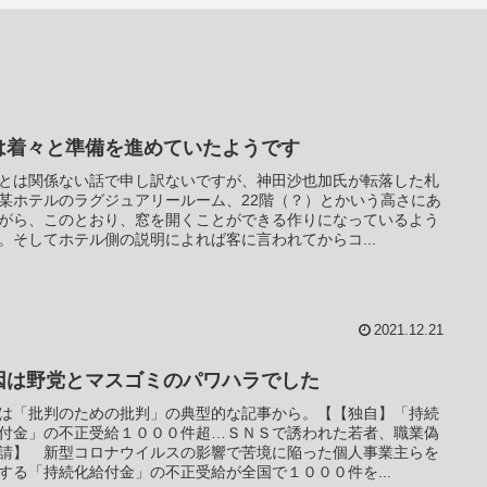
は着々と準備を進めていたようです
とは関係ない話で申し訳ないですが、神田沙也加氏が転落した札
某ホテルのラグジュアリールーム、22階（？）とかいう高さにあ
がら、このとおり、窓を開くことができる作りになっているよう
。そしてホテル側の説明によれば客に言われてからコ...
2021.12.21
因は野党とマスゴミのパワハラでした
は「批判のための批判」の典型的な記事から。【【独自】「持続
付金」の不正受給１０００件超…ＳＮＳで誘われた若者、職業偽
請】 新型コロナウイルスの影響で苦境に陥った個人事業主らを
する「持続化給付金」の不正受給が全国で１０００件を...