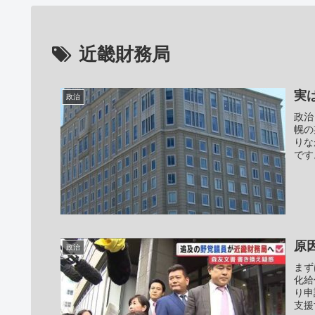
近畿財務局
実
政治
政治
幌の
りな
です
原
政治
まず
化給
り申
支援