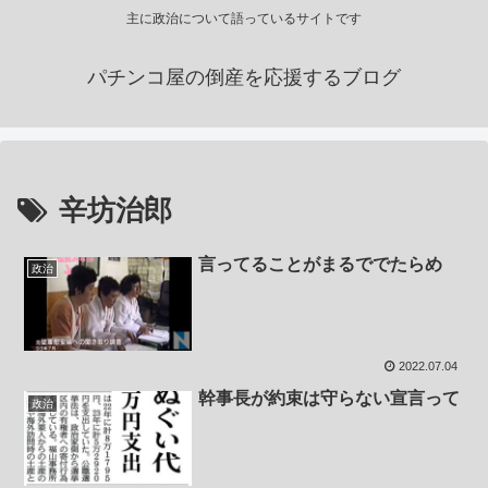
主に政治について語っているサイトです
パチンコ屋の倒産を応援するブログ
辛坊治郎
言ってることがまるででたらめ
政治
2022.07.04
幹事長が約束は守らない宣言って
政治