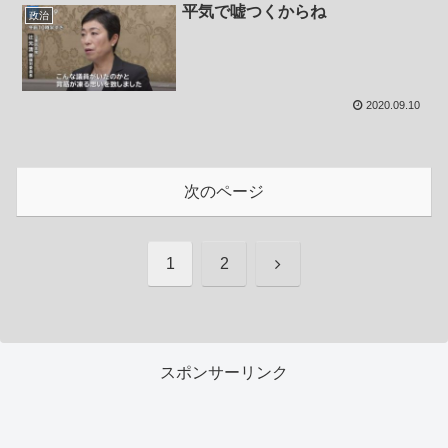
平気で嘘つくからね
政治
2020.09.10
次のページ
次
1
2
へ
スポンサーリンク