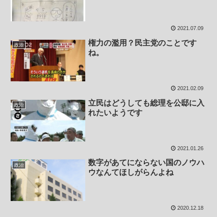
2021.07.09
権力の濫用？民主党のことです
政治
ね。
2021.02.09
立民はどうしても総理を公邸に入
政治
れたいようです
2021.01.26
数字があてにならない国のノウハ
政治
ウなんてほしがらんよね
2020.12.18