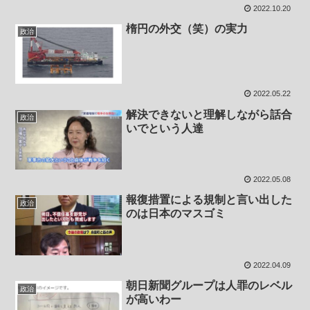
2022.10.20
楕円の外交（笑）の実力
政治
2022.05.22
解決できないと理解しながら話合
政治
いでという人達
2022.05.08
報復措置による規制と言い出した
政治
のは日本のマスゴミ
2022.04.09
朝日新聞グループは人罪のレベル
政治
が高いわー