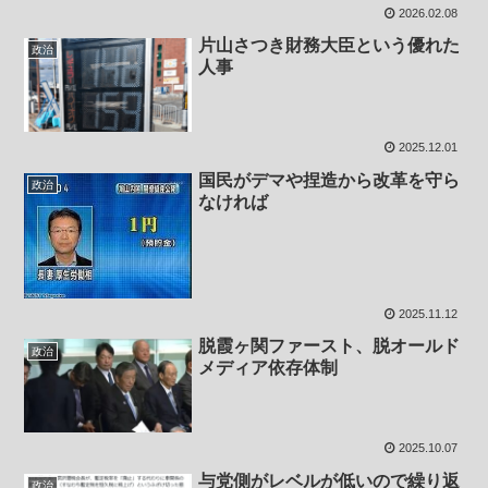
2026.02.08
片山さつき財務大臣という優れた
政治
人事
2025.12.01
国民がデマや捏造から改革を守ら
政治
なければ
2025.11.12
脱霞ヶ関ファースト、脱オールド
政治
メディア依存体制
2025.10.07
与党側がレベルが低いので繰り返
政治