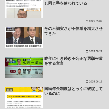
し同じ手を使われている
2025.09.02
その不誠実さが不信感を増大させ
未分類
てきた
2025.08.21
昨年に引き続き不公正な選挙報道
政治
をする宣言
2025.06.16
国民年金制度はとっくに破綻して
政治
いるのに