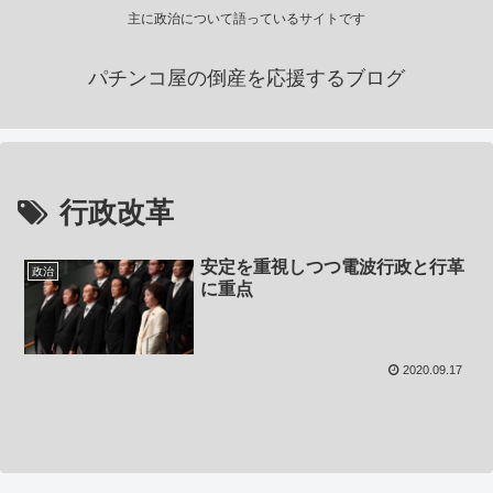
主に政治について語っているサイトです
パチンコ屋の倒産を応援するブログ
行政改革
安定を重視しつつ電波行政と行革
政治
に重点
2020.09.17