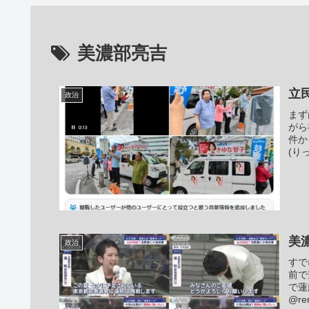
美濃部亮吉
立
政治
まず
がら
件か
(りっ
美
政治
すで
前で
で蓮
@r