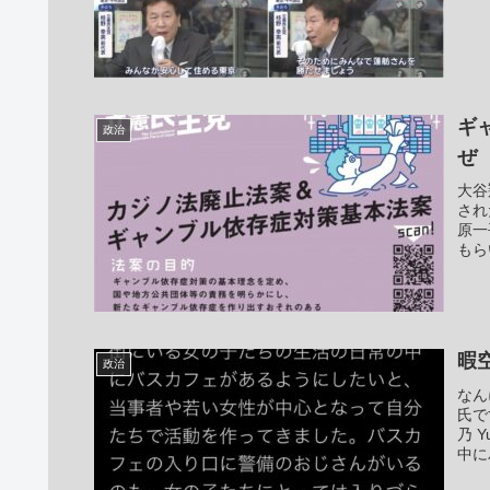
ギ
政治
ぜ
大谷
され
原一
もら
暇
政治
なん
氏で
乃 
中に