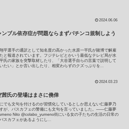
2024.06.06
ャンブル依存症が問題ならまずパチンコ規制しよう
翔平選手の通訳として知名度の高かった水原一平氏が賭博で解雇
たと報道されています。フジテレビとかいう最低なテレビ局が水
平氏の家族を突撃取材したり、「大谷選手自らの言葉で説明して
いたい」とか言い出したり、相変わらずのクズっぷりを...
2024.03.23
空茜氏の登場はまさに僥倖
にでも文句を付けるのが習慣化しているとしか思えない仁藤夢乃
すが、バスカフェの警備にも文句を言っていました。――仁藤夢
Yumeno Nito @colabo_yumeno街にいる女の子たちの生活の日常の
バスカフェがあるようにし...