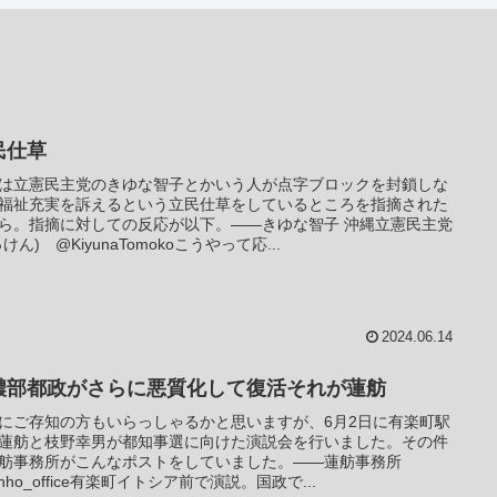
民仕草
は立憲民主党のきゆな智子とかいう人が点字ブロックを封鎖しな
福祉充実を訴えるという立民仕草をしているところを指摘された
ら。指摘に対しての反応が以下。――きゆな智子 沖縄立憲民主党
けん) @KiyunaTomokoこうやって応...
2024.06.14
濃部都政がさらに悪質化して復活それが蓮舫
にご存知の方もいらっしゃるかと思いますが、6月2日に有楽町駅
蓮舫と枝野幸男が都知事選に向けた演説会を行いました。その件
舫事務所がこんなポストをしていました。――蓮舫事務所
enho_office有楽町イトシア前で演説。国政で...