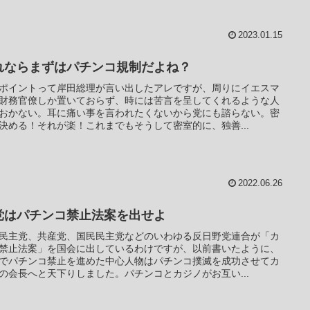
2023.01.15
れならまずはパチンコ規制だよね？
ポイントって岸田総理が言い出したアレですが、周りにイエスマ
財務官僚しか置いておらず、時には苦言を呈してくれるような人
おかない。耳に痛い事を言われたくないから党にも諮らない。密
決める！それが楽！これまでもそうして密室的に、独善...
2022.06.26
党はパチンコ禁止法案を出せよ
民主党、共産党、国民民主党などのいわゆる反日野党連合が「カ
禁止法案」を国会に出しているわけですが、以前書いたように、
でパチンコ禁止を進めた中心人物はパチンコ撲滅を成功させてカ
の会長へと天下りしました。パチンコとカジノがお互い...