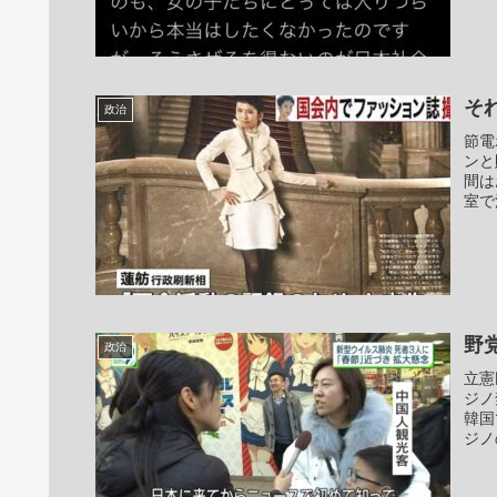
そ
政治
節電
ンと
間は
室で
野
政治
立憲
ジノ
韓国
ジノ