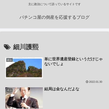
主に政治について語っているサイトです
パチンコ屋の倒産を応援するブログ
細川護熙
単に世界遺産登録というだけじゃ
政治
ないでしょ
2022.01.30
結局は金なんだよな
政治