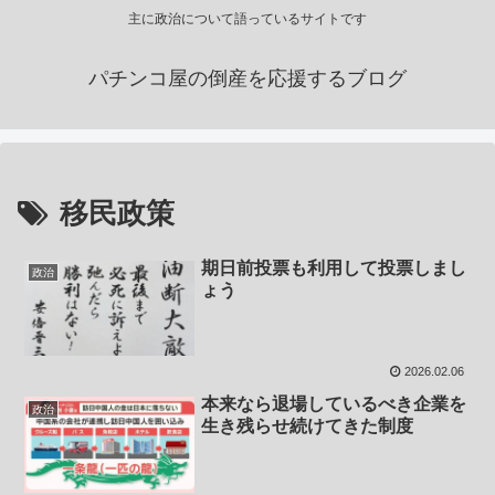
主に政治について語っているサイトです
パチンコ屋の倒産を応援するブログ
移民政策
期日前投票も利用して投票しまし
政治
ょう
2026.02.06
本来なら退場しているべき企業を
政治
生き残らせ続けてきた制度