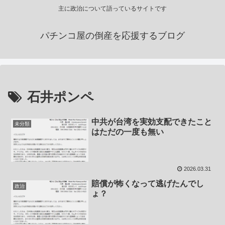
主に政治について語っているサイトです
パチンコ屋の倒産を応援するブログ
石井ポンペ
中共が台湾を実効支配できたこと
未分類
はただの一度も無い
2026.03.31
賠償が怖くなって逃げたんでし
政治
ょ？