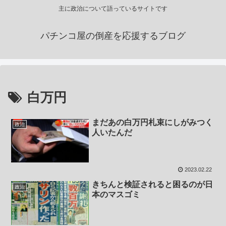
主に政治について語っているサイトです
パチンコ屋の倒産を応援するブログ
白万円
まだあの白万円札束にしがみつく
政治
人いたんだ
2023.02.22
きちんと検証されると困るのが日
政治
本のマスゴミ