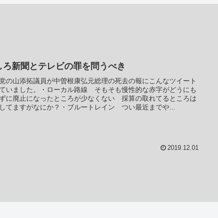
しろ新聞とテレビの罪を問うべき
党の山添拓議員が中曽根康弘元総理の死去の報にこんなツイート
ていました。・ローカル路線 そもそも慢性的な赤字がどうにも
ずに廃止になったところが少なくない 採算の取れてるところは
してますがなにか？・ブルートレイン つい最近までや...
2019.12.01