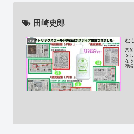
田崎史郎
む
政治
共産
をし
なら
存続