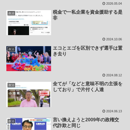
2026.05.04
税金で一私企業を資金援助する是
政治
非
2024.10.06
エコとエゴを区別できず選手は置
政治
き去り
2024.08.12
全てが「などと意味不明の主張を
政治
しており」で片付く人達
2024.06.13
言い換えようと2009年の政権交
政治
代詐欺と同じ