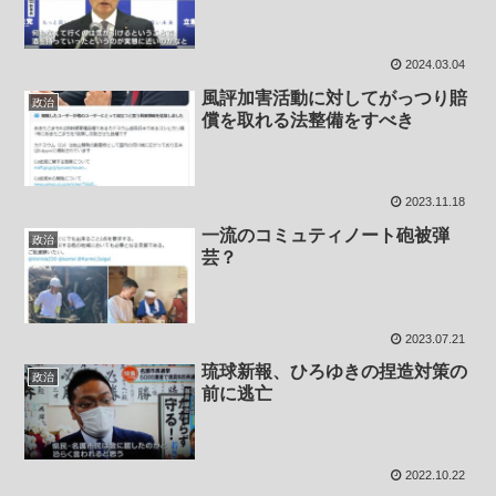
2024.03.04
風評加害活動に対してがっつり賠
政治
償を取れる法整備をすべき
2023.11.18
一流のコミュティノート砲被弾
政治
芸？
2023.07.21
琉球新報、ひろゆきの捏造対策の
政治
前に逃亡
2022.10.22