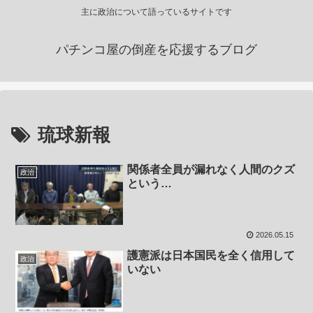
主に政治について語っているサイトです
パチンコ屋の倒産を応援するブログ
琉球新報
関係者全員が漏れなく人間のクズ
政治
という…
2026.05.15
護憲派は日本国民を全く信用して
政治
いない