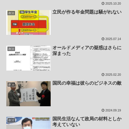
2025.10.20
立民が作る年金問題は騒がれない
政治
2025.07.14
オールドメディアの疑惑はさらに
政治
深まった
2025.02.20
国民の幸福は彼らのビジネスの敵
政治
2024.09.19
国民生活なんて政局の材料としか
政治
考えていない