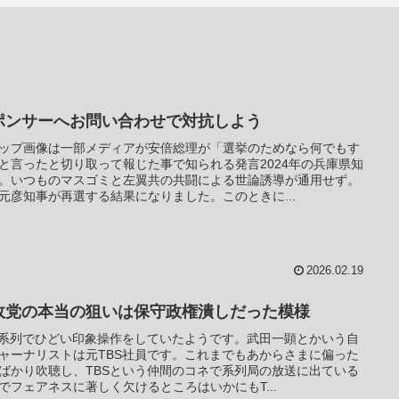
ポンサーへお問い合わせで対抗しよう
ップ画像は一部メディアが安倍総理が「選挙のためなら何でもす
と言ったと切り取って報じた事で知られる発言2024年の兵庫県知
。いつものマスゴミと左翼共の共闘による世論誘導が通用せず。
元彦知事が再選する結果になりました。このときに...
2026.02.19
政党の本当の狙いは保守政権潰しだった模様
S系列でひどい印象操作をしていたようです。武田一顕とかいう自
ャーナリストは元TBS社員です。これまでもあからさまに偏った
ばかり吹聴し、TBSという仲間のコネで系列局の放送に出ている
でフェアネスに著しく欠けるところはいかにもT...