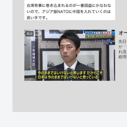
オ
政治
先日
が「
れ流
総理