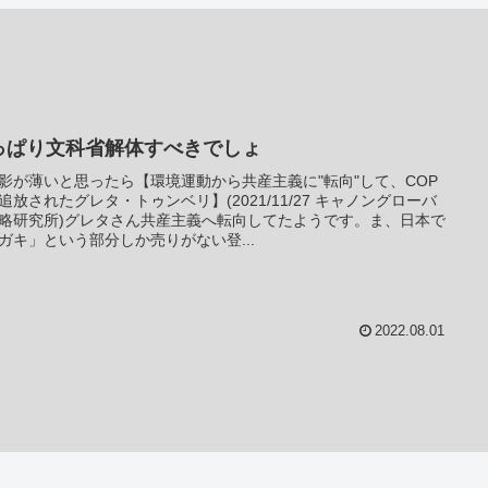
っぱり文科省解体すべきでしょ
影が薄いと思ったら【環境運動から共産主義に"転向"して、COP
追放されたグレタ・トゥンベリ】(2021/11/27 キャノングローバ
略研究所)グレタさん共産主義へ転向してたようです。ま、日本で
ガキ」という部分しか売りがない登...
2022.08.01