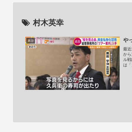
村木英幸
や
政治
最近
から
ル戦
は「