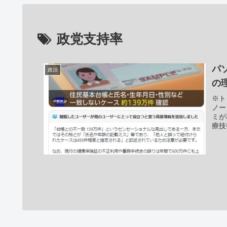
政党支持率
パ
政治
の
※ト
ノー
ミが
療技