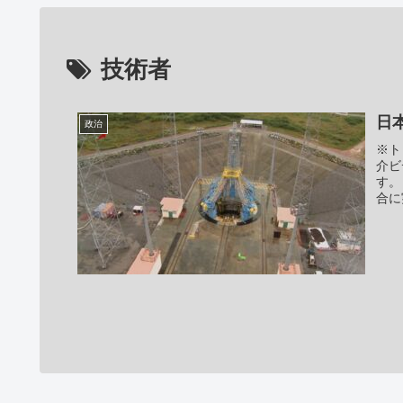
技術者
日
政治
※ト
介ビ
す。
合に