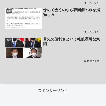
2022.06.29
せめて会うのなら韓国側の非を指
政治
摘しろ
2022.04.26
目先の便利さという軽佻浮薄な集
政治
団
2021.03.22
スポンサーリンク