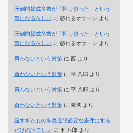
圧倒的賛成多数が「押し切った」という
事になるらしい
に
怒れるオサーン
より
圧倒的賛成多数が「押し切った」という
事になるらしい
に
怒れるオサーン
より
買わないという対策
に
西
より
買わないという対策
に
平 八郎
より
買わないという対策
に
平 八郎
より
買わないという対策
に
匿名
より
緩すぎたものを最低限必要な条件にする
だけの話でしょ
に
平 八郎
より