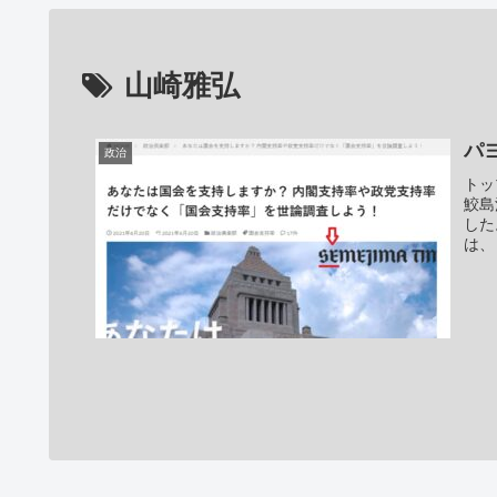
山崎雅弘
パ
政治
トッ
鮫島
した
は、