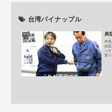
台湾パイナップル
典
政治
中共
出拡
っそ
近く