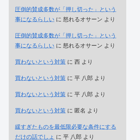
圧倒的賛成多数が「押し切った」という
事になるらしい
に
怒れるオサーン
より
圧倒的賛成多数が「押し切った」という
事になるらしい
に
怒れるオサーン
より
買わないという対策
に
西
より
買わないという対策
に
平 八郎
より
買わないという対策
に
平 八郎
より
買わないという対策
に
匿名
より
緩すぎたものを最低限必要な条件にする
だけの話でしょ
に
平 八郎
より