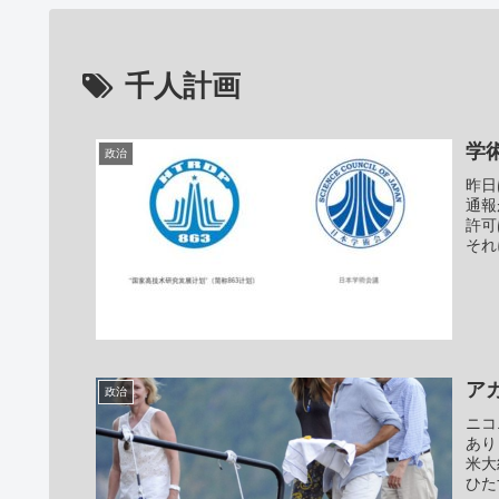
千人計画
学
政治
昨日
通報
許可
それ
ア
政治
ニコ
あり
米大
ひた