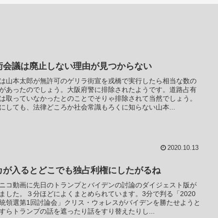
術会議は廃止しない理由が見つからない
は山本太郎が無許可のゲリラ街宣を戎橋で実行したら相当な数の
があったのでしょう。大阪府警に排除されたようです。道路占有
は取っていなかったとのことでそりゃ排除されて当然でしょう。
にしても、法律どころか社会常識もろくに知らない山本...
2020.10.13
カが入るとどこでも独占利権にしたがるね
ニコ動画に先日のトランプとバイデンの討論のダイジェスト版が
ました。３分ほどによくまとめられています。3分で判る「2020
統領選第1回討論会」クリス・ウォレスがバイデンを勝たせようと
すらトランプの話を遮ったり話をすり替えたりし...