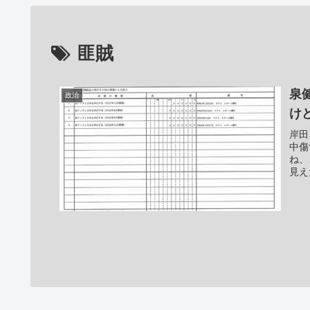
匪賊
泉
政治
け
岸田
中傷
ね、
見え