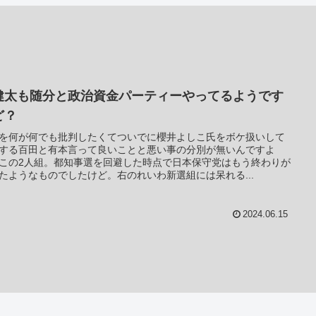
健太も随分と政治資金パーティーやってるようです
ど？
を何が何でも批判したくてついでに櫻井よしこ氏をボケ扱いして
する百田と有本言って良いことと悪い事の分別が無いんですよ
この2人組。都知事選を回避した時点で日本保守党はもう終わりが
たようなものでしたけど。右のれいわ新選組には呆れる...
2024.06.15