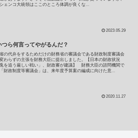
シェンコ大統領はここのところ体調が良くな...
2023.05.29
いつら何言ってやがるんだ？
省の代弁をするためだけの財務省の審議会である財政制度審議会
変わらずの主張を財務大臣に提出しました。【日本の財政状況
兎を追う厳しい戦い」、財政審が建議】 財務大臣の諮問機関で
「財政制度等審議会」は、来年度予算案の編成に向けた意...
2020.11.27