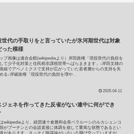
役世代の手取りをと言っていたが氷河期世代は対象
だった模様
ップ画像は連合会館(wikipediaより）岸田政権「現役世代の負担を
して少子化対策と住民税非課税世帯へばらまきます」↓岸田文雄の
路線でアベノミクスで支持が広がっていた若者層からの支持を失
める↓岸破政権「現役世代の負担を増や...
2025.04.11
スジェネを作ってきた反省がない連中に何ができ
？
はwikipediaより、経団連十倉雅和会長ベラルーシのルカシェンコ
領がプーチンとの会談直後に体調を崩して重篤な状態であるとい
道があります。さっそく陰謀論がいろいろ飛び交っていますが、