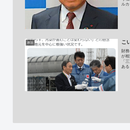
ルカ
こ
政治
財務
が相
「三
ある