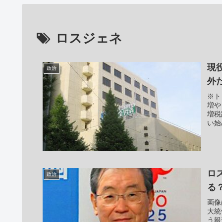
ロスジェネ
現
政治
外
※ト
増や
増税
い始
ロ
政治
る
画像
大統
う報