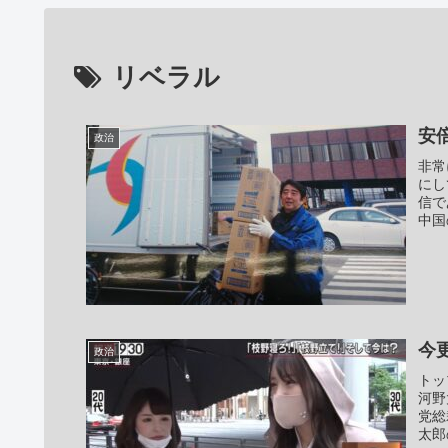
リベラル
安
政治
非常
にし
信で
中国
今
政治
トッ
河野
党総
太郎