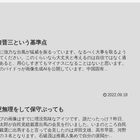
倍晋三という基準点
に強力な台風が猛威を振るっています。なるべく大事を取るよう
てください。このくらいなら大丈夫と考えるのは自信ではなく過
あると、用心しすぎてもマイナスになることはないと思います。
のバイドゥが画像生成AIを公開しています。中国固有...
2022.09.18
更無理をして保守ぶっても
プの画像はすでに埋没気味なアイツです。誰だったっけ？昨日、
太郎が自民党総裁選出馬の会見を行いました。いまのところ自民
裁選に出馬すると言って会見したのは岸田文雄、高市早苗、河野
の３名となります。石破茂は推薦人集めで自分の派閥か...