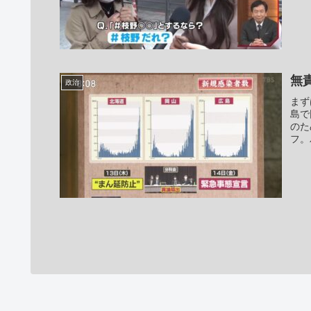
無
政治
まず
島で
のた
フ。