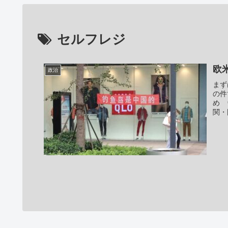
セルフレジ
欧
政治
まず
の件
め 
関・