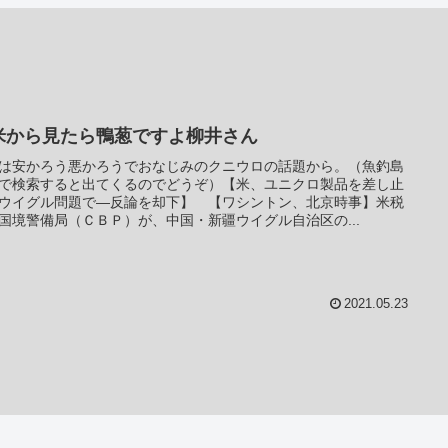
米から見たら鴨葱ですよ柳井さん
は安かろう悪かろうでおなじみのクニウロの話題から。（魚釣島
で検索すると出てくるのでどうぞ）【米、ユニクロ製品を差し止
ウイグル問題で―反論を却下】 【ワシントン、北京時事】米税
国境警備局（ＣＢＰ）が、中国・新疆ウイグル自治区の...
2021.05.23