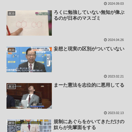
2024.09.03
ろくに勉強していない無知が偉ぶ
政治
るのが日本のマスゴミ
2024.04.26
妄想と現実の区別がついていない
政治
2023.02.21
まーた憲法を志位的に悪用してる
政治
2023.02.13
規制にあぐらをかいてきただけの
政治
奴らが先輩面をする