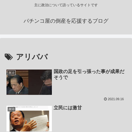
主に政治について語っているサイトです
パチンコ屋の倒産を応援するブログ
アリババ
国政の足を引っ張った事が成果だ
政治
そうで
2021.09.16
立民には激甘
政治