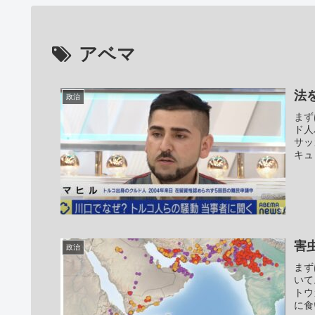
アベマ
法
政治
まず
ド人
サッ
キュ
害
政治
まず
いて
トウ
に食