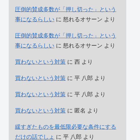
圧倒的賛成多数が「押し切った」という
事になるらしい
に
怒れるオサーン
より
圧倒的賛成多数が「押し切った」という
事になるらしい
に
怒れるオサーン
より
買わないという対策
に
西
より
買わないという対策
に
平 八郎
より
買わないという対策
に
平 八郎
より
買わないという対策
に
匿名
より
緩すぎたものを最低限必要な条件にする
だけの話でしょ
に
平 八郎
より