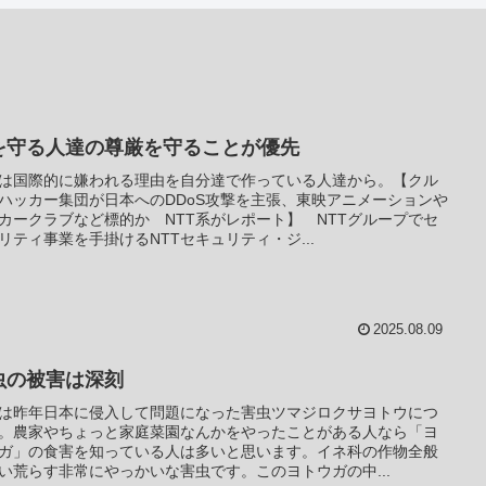
を守る人達の尊厳を守ることが優先
は国際的に嫌われる理由を自分達で作っている人達から。【クル
ハッカー集団が日本へのDDoS攻撃を主張、東映アニメーションや
カークラブなど標的か NTT系がレポート】 NTTグループでセ
リティ事業を手掛けるNTTセキュリティ・ジ...
2025.08.09
虫の被害は深刻
は昨年日本に侵入して問題になった害虫ツマジロクサヨトウにつ
。農家やちょっと家庭菜園なんかをやったことがある人なら「ヨ
ガ」の食害を知っている人は多いと思います。イネ科の作物全般
い荒らす非常にやっかいな害虫です。このヨトウガの中...