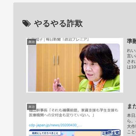
やるやる詐欺
準
政治
れい
言い
され
は1
ま
政治
本日
ら。
大作
こと