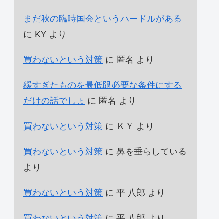
まだ秋の臨時国会というハードルがある
に
KY
より
買わないという対策
に
匿名
より
緩すぎたものを最低限必要な条件にする
だけの話でしょ
に
匿名
より
買わないという対策
に
ＫＹ
より
買わないという対策
に
鼻を垂らしている
より
買わないという対策
に
平 八郎
より
買わないという対策
に
平 八郎
より