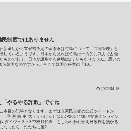
難民制度ではありません
わ新選組から立候補予定の金泰泳は竹島について「共同管理」と
出しているようです。日本から見れば竹島は一方的に武力で占領
たものであり、日本が譲歩する余地は1ミリもありません。悪いの
00％韓国なのですから。そこで韓国お得意の「10...
2022.04.18
た「やるやる詐欺」ですね
二本目の記事となります。まずは立憲民主党の公式ツイートか
-----立 憲 民 主 党（りっけん）@CDP20174/30 #立憲オンライン
戦 ダイジェスト3??枝野代表「もしわれわれが明日政権を預かる
になったら、ただちに第2...