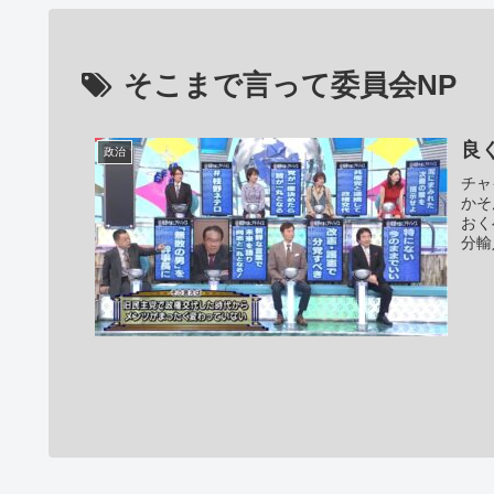
そこまで言って委員会NP
良
政治
チャ
かそ
おく
分輸入