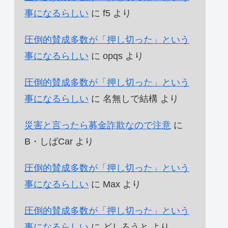
事になるらしい
に
f5
より
圧倒的賛成多数が「押し切った」という
事になるらしい
に
opqs
より
圧倒的賛成多数が「押し切った」という
事になるらしい
に
名無しで結構
より
災害と言ったら募金詐欺なので注意
に
B・しばCar
より
圧倒的賛成多数が「押し切った」という
事になるらしい
に
Max
より
圧倒的賛成多数が「押し切った」という
事になるらしい
に
どしろうと
より