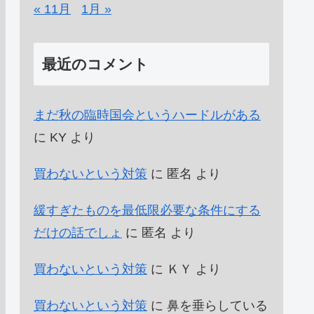
« 11月
1月 »
最近のコメント
まだ秋の臨時国会というハードルがある
に
KY
より
買わないという対策
に
匿名
より
緩すぎたものを最低限必要な条件にする
だけの話でしょ
に
匿名
より
買わないという対策
に
ＫＹ
より
買わないという対策
に
鼻を垂らしている