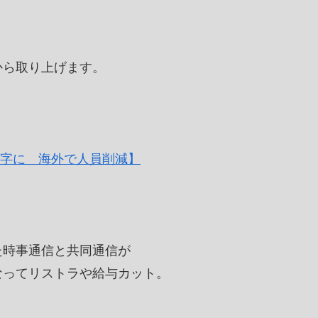
から取り上げます。
赤字に 海外で人員削減】
た時事通信と共同通信が
なってリストラや給与カット。