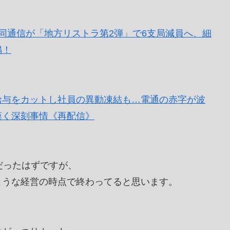
377241【独自】共同通信が「地方リストラ第2弾」で6支局減員へ、細
鳴！
給与をカットし社員の異動凍結も…電通の赤字が波
嘆く深刻事情《再配信》
だったはずですが、
ような経営の時点で終わってると思います。