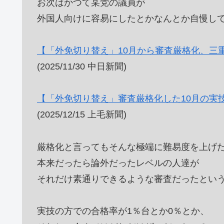
お次はかつて某党の議員が
外国人向けに容易にしたとかなんとか自慢し
【「外免切り替え」10月から審査厳格化、三重県
(2025/11/30 中日新聞)
【「外免切り替え」審査厳格化した10月の実
(2025/12/15 上毛新聞)
厳格化と言ってもそんな極端に難易度を上げ
本来だったら論外だったレベルの人達が
それだけ素通りできるような審査だったとい
実技の方での合格率が1％台とか0％とか、