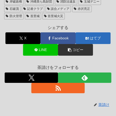
岸破政権
沖縄美ら島財団
消防法違反
玉城デニー
石破茂
記者クラブ
談合メディア
赤沢亮正
防火管理
首里城
首里城火災
シェアする
X
Facebook
はてブ
LINE
コピー
茶請けをフォローする
茶請け