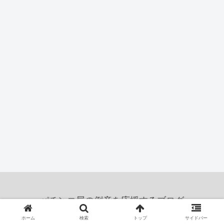
パチンコ屋の倒産を応援するブログ
© 2011 パチンコ屋の倒産を応援するブログ.
ホーム
検索
トップ
サイドバー