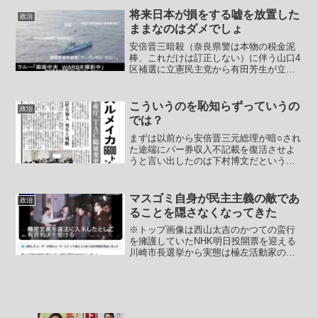
造だと言っていいでしょう。総務省の報
将来日本が損をする嘘を放置した
政治
告書によれば高市大臣か...
ままなのはダメでしょ
安倍晋三暗殺（奈良県警は本物の税金泥
棒、これだけは訂正しない）に伴う山口4
区補選に立憲民主党から有田芳生が立候
補するようです。どうせ勝てないから徹
底的に安倍の無い事無い事選挙演説とい
う建前でばらまきまくって徹底的にディ
こういうのを恥知らずっていうの
政治
スるという目的の為に有...
では？
まずは以前から安倍晋三元総理が暗○され
た途端にパー券収入不記載を復活させよ
うと言い出したのは下村博文だという話
はありましたが、それにさらに強力なほ
ぼ確定的な補強材料が出て来ましたよと
いう記事。【【速報】自民党裏金事件の
マスゴミ自身が民主主義の敵であ
政治
公判で、旧安倍派の元会...
ることを隠さなくなってきた
※トップ画像は西山太吉のかつての蛮行
を擁護していたNHK明日投開票を迎える
川崎市長選挙から実態は極左活動家の機
関紙なのではないか？SNSではそう言わ
れていたりもする新聞を自称する神奈川
新聞の記事から。【川崎市長選挙、１２
日告示 ６氏が立候補...