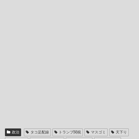
政治
タコ足配線
トランプ関税
マスゴミ
天下り