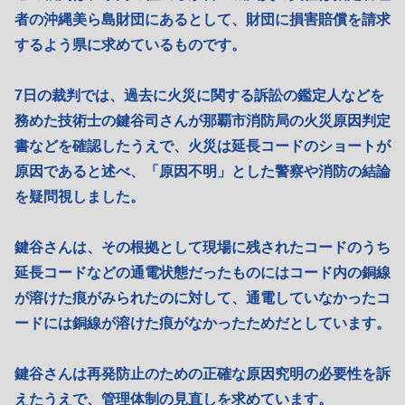
者の沖縄美ら島財団にあるとして、財団に損害賠償を請求
するよう県に求めているものです。
7日の裁判では、過去に火災に関する訴訟の鑑定人などを
務めた技術士の鍵谷司さんが那覇市消防局の火災原因判定
書などを確認したうえで、火災は延長コードのショートが
原因であると述べ、「原因不明」とした警察や消防の結論
を疑問視しました。
鍵谷さんは、その根拠として現場に残されたコードのうち
延長コードなどの通電状態だったものにはコード内の銅線
が溶けた痕がみられたのに対して、通電していなかったコ
ードには銅線が溶けた痕がなかったためだとしています。
鍵谷さんは再発防止のための正確な原因究明の必要性を訴
えたうえで、管理体制の見直しを求めています。