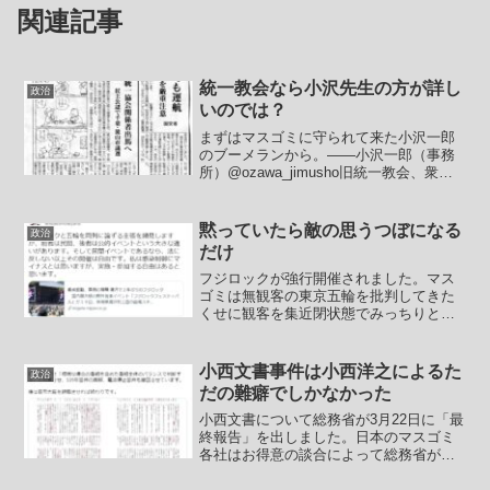
関連記事
統一教会なら小沢先生の方が詳し
政治
いのでは？
まずはマスゴミに守られて来た小沢一郎
のブーメランから。――小沢一郎（事務
所）@ozawa_jimusho旧統一教会、衆院
選で「自民290人応援」内部文書を入手と
韓国報道要は、反日的な外国宗教団体が
自民党を通じて国を乗っ取ろうとしたと
黙っていたら敵の思うつぼになる
政治
いう、と...
だけ
フジロックが強行開催されました。マス
ゴミは無観客の東京五輪を批判してきた
くせに観客を集近閉状態でみっちりと並
んぶような状態で入れているフジロック
の方がよほど問題があるはずですが、マ
スゴミはフジロックを批判しないようで
小西文書事件は小西洋之によるた
政治
すね。さらに立憲民主党推...
だの難癖でしかなかった
小西文書について総務省が3月22日に「最
終報告」を出しました。日本のマスゴミ
各社はお得意の談合によって総務省が
「捏造はなかった」と確認したとして報
じています。これこそマスゴミによる捏