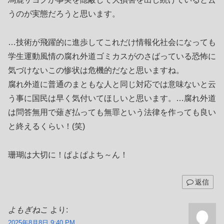
うのが実態だろうと思います。
…技術が飛躍的に進歩してこれだけ情報化社会になっても
学生運動風情の腐れ外道ゴミカスがのさばっている恐怖に
気づけないこの惨状は危機的だなと思いますね。
腐れ外道に普通のまともな人と同じ対応では意味ないと云
う事に国民は早く気付いてほしいと思います。…腐れ外道
は問答無用で薙ぎ払っても無罪という法律を作っても良い
と終えるくらい！(笑)
珊瑚は大切に！ぱよぱよち～ん！
返信
よもぎねこ
より:
2025年8月8日 9:40 PM