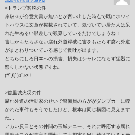
2025年8月8日 9:39 PM
>トランプ関税の件
岸破Ｇが合意文書が無いとか言い出した時点で既にホワイ
トハウスに文章が掲載されていて、気づいてい居た人は呆
れた生ぬるい眼差しで観察しているだけでしょうね！
害しかもたらさない腐れ外道岸破に害をもたらす腐れ外道
がまとわりついている感じで反吐が出ます。
どちらにしろ日本への損害、損失はシャレにならず猛烈に
怒りしかない状態ですね。
(#ﾟДﾟ)ｺﾞﾙｧ!!
>首里城火災の件
腐れ外道の活動家のせいで警備員の方ががダンプカーに轢
かれた事件もそうでしたけど、根本は同じ構図に見えます
ね…
アカい反日とその仲間の玉城デニー、それに呼応する腐れ
馬鹿サヨクが事実を隠蔽して大損害を出し続けていると云