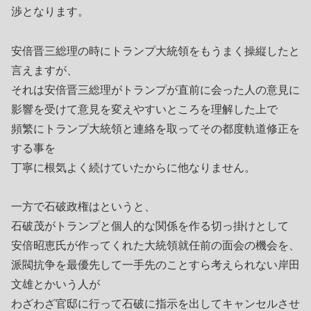
渉となります。
安倍晋三総理の時にトランプ大統領をもうまく操縦したと
言えますが、
それは安倍晋三総理がトランプが直前に会った人の意見に
影響を受けて意見を変えやすいところを理解した上で
頻繁にトランプ大統領と連絡を取ってその都度軌道修正を
する事を
丁寧に根気よく続けていたからに他なりません。
一方で石破政権はというと、
石破茂がトランプと個人的な関係を作る切っ掛けとして
安倍昭恵氏が作ってくれた大統領就任前の面会の機会を、
派閥抗争を最優先して一手先のことすら考えられない岸田
文雄とかいう人が
わざわざ官邸に行って石破に指示を出してキャンセルさせ