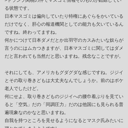
>トランプ関税の件でマスゴミ情報そのものが錯綜してい
る状態です。
日本マスゴミは偏向していたり特権にあぐらをかいている
だけでなく、肝心の報道機関としての能力も欠いているん
ですね。終わってますね。
何かにつけて日本ダメだとか出羽守のカスみたいな奴らが
言うのにはムカつきますが、日本マスゴミに関してはダメ
だと言われても当然だと思いますね。残念なことですが。
それにしても、アメリカもグダグダな感じですね。ジジイ
とその取り巻きどもは大丈夫なんでしょうか。前のはボケ
老人でしたけど。
何にせよ、取り巻きどものジジイへの腰巾着ぶりを見てい
ると「空気」だの「同調圧力」だのは他国にも見られる普
遍現象なのかなと思いますね。
自我を持つところを見せるようになるとマスク氏みたいに