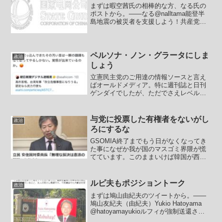
まずは暇空茜氏の相棒的な方、なる氏の
ポストから。――なる@nalltama能登半
島地震の被災者を支援しよう！共産党
「00190-6-772033に振り込んで」都知事
選で蓮舫を応援しよう！共産党「00190-
6-772033に振り込んで」都知...
ペルソナ・ノン・グラータにしま
政治
しょう
立憲民主党のご用達の情報ソースと言え
ばオールドメディア。特に週刊誌と日刊
ゲンダイでしたが、ただでさえレベルの
低いコタツ記事に定評のある日刊ゲンダ
イが高市を批判したいがためにさらにひ
どい話を創作してきたようです。――日
与党に投票した有権者をないがし
政治
刊ゲンダイDIGITAL...
ろにするな
GSOMIA終了までもう日がなくなってき
た事になぜか我が国のマスゴミ界隈が慌
てています。このままいけば韓国が西側
陣営からもレッドチームからもハブにさ
れるのです。アジアのハブ化を目指して
いた韓国にふさわしいでしょう。昨日悲
ルピ夫もポジショントーク
政治
鳴を上げていたのは東...
まずは鳩山由紀夫のツイートから。――
鳩山友紀夫（由紀夫）Yukio Hatoyama
@hatoyamayukioルフィが強制送還され
て一段落したフィリピンを訪れていま