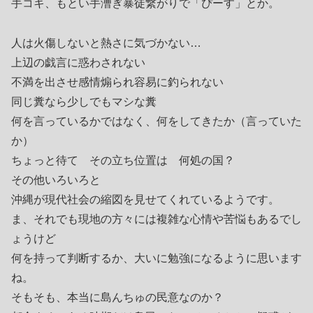
手コキ、もとい手漕ぎ暴徒繋がりで「ぴーす」とか。
人は火傷しないと熱さに気づかない…
上辺の戯言に惑わされない
不満を出させ感情煽られ容易に釣られない
同じ糞なら少しでもマシな糞
何を言っているかではなく、何をしてきたか（言っていた
か）
ちょっと待て その立ち位置は 何処の国？
その他いろいろと
沖縄が現代社会の縮図を見せてくれているようです。
ま、それでも現地の方々には複雑な心情や苦悩もあるでし
ょうけど
何を持って判断するか、大いに勉強になるように思います
ね。
そもそも、本当に島んちゅの民意なのか？