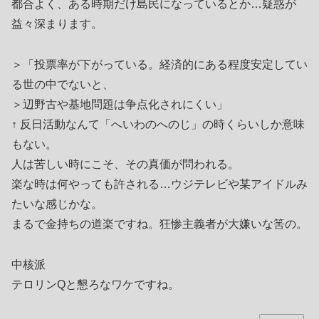
都合よく、ある時期だけ島民になっているとか…疑惑が
益々深まります。
＞「投票率が下がっている。経済的にある程度安定してい
る世の中でないと、
＞辺野古や基地問題は争点化されにくい」
↑ 反日活動なんて「へいわのへのじ」の時くらいしか意味
もない。
人は苦しい時にこそ、その真価が問われる。
楽な時は何やっても許される…ウジテレビや某アイドルみ
たいな感じかな。
まるで金持ちの道楽ですね。狂惨主義者が大嫌いな筈の。
中核派
テロリンQと懇ろなワケですね。