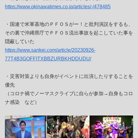
https://www.okinawatimes.co.jp/articles/-/478485
・国連で米軍基地のＰＦＯＳがー！と批判演説をするも、
その裏で沖縄県庁でＰＦＯＳ流出事故を起こしていた事を
隠蔽していた
https://www.sankei.com/article/20230926-
77T4B3GOFFITXBBZURBKHDDUDU/
・災害対策よりも自身がイベントに出演したりすることを
優先
（コロナ禍でノーマスクライブに自らが参加→自身もコロ
ナ感染 など）