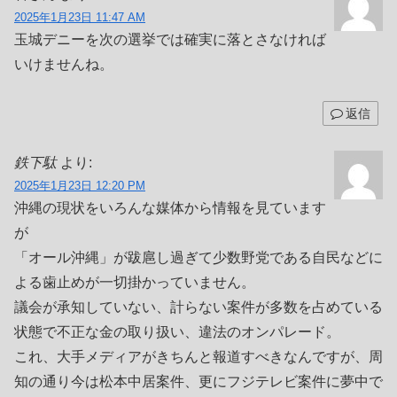
2025年1月23日 11:47 AM
玉城デニーを次の選挙では確実に落とさなければ
いけませんね。
返信
鉄下駄
より:
2025年1月23日 12:20 PM
沖縄の現状をいろんな媒体から情報を見ています
が
「オール沖縄」が跋扈し過ぎて少数野党である自民などに
よる歯止めが一切掛かっていません。
議会が承知していない、計らない案件が多数を占めている
状態で不正な金の取り扱い、違法のオンパレード。
これ、大手メディアがきちんと報道すべきなんですが、周
知の通り今は松本中居案件、更にフジテレビ案件に夢中で