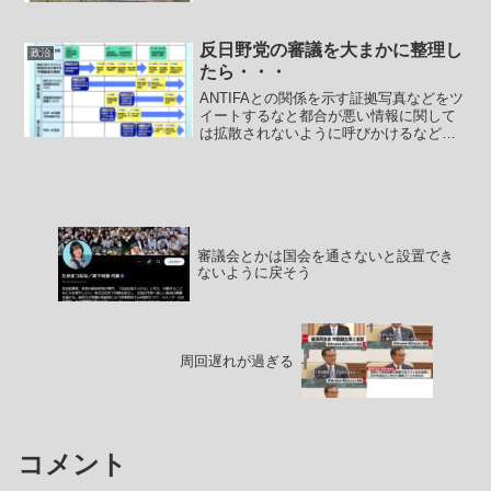
す。かつて旧日本軍により110万人もの市
民が犠牲になりました。リパ市の慰...
反日野党の審議を大まかに整理し
政治
たら・・・
ANTIFAとの関係を示す証拠写真などをツ
イートするなと都合が悪い情報に関して
は拡散されないように呼びかけるなど事
実が知られることをやたら気にする立憲
民主党公式ツイッターアカウントです
が、こんなツイートをしていました。-----
立憲民主党（...
審議会とかは国会を通さないと設置でき
ないように戻そう
周回遅れが過ぎる
コメント