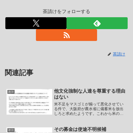
茶請けをフォローする
茶請け
関連記事
他文化強制な人達を尊重する理由
政治
はない
米不足をマスゴミが煽って悪化させてい
る件で、大阪府が農水省に備蓄米を放出
しろと求めたようです。これから米の収
穫期ですよ。これまで仕入れの時に安く
買いたたいて店頭に並べてきた大手流通
は良いかもしれませんが、その後に市場
その募金は使途不明候補
政治
がかえって暴落しかねない...