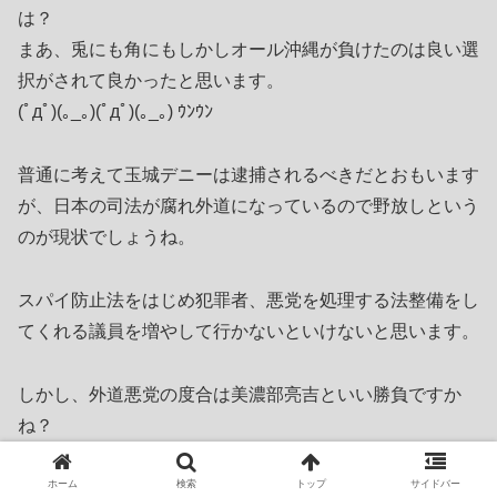
は？
まあ、兎にも角にもしかしオール沖縄が負けたのは良い選
択がされて良かったと思います。
(ﾟдﾟ)(｡_｡)(ﾟдﾟ)(｡_｡) ｳﾝｳﾝ
普通に考えて玉城デニーは逮捕されるべきだとおもいます
が、日本の司法が腐れ外道になっているので野放しという
のが現状でしょうね。
スパイ防止法をはじめ犯罪者、悪党を処理する法整備をし
てくれる議員を増やして行かないといけないと思います。
しかし、外道悪党の度合は美濃部亮吉といい勝負ですか
ね？
腐れ外道悪徳クズ野郎っすよ！
そういえば美濃部亮吉の親も腐れ外道だったみたいです
ホーム
検索
トップ
サイドバー