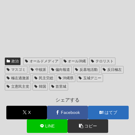
政治
オールドメディア
オール沖縄
テロリスト
マスゴミ
中核派
偏向報道
反基地活動
反日極左
極左過激派
民主労総
沖縄県
玉城デニー
立憲民主党
韓国
首里城
シェアする
X
Facebook
はてブ
LINE
コピー