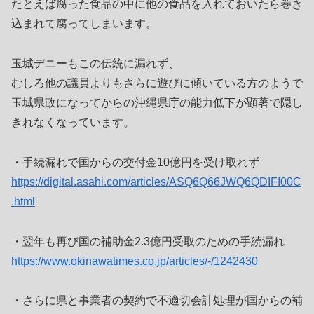
たとえば腐った食品の中に他の食品を入れておいたら巻き
込まれて腐ってしまいます。
玉城デニーもこの伝統に漏れず、
むしろ他の議員よりもさらに遊びに傾いている方のようで
玉城県政になってからの沖縄県庁の能力低下が顕著で隠し
きれなくなっています。
・手続漏れで国からの交付金10億円を受け取れず
https://digital.asahi.com/articles/ASQ6Q66JWQ6QDIFI00C
.html
・翌年も再び国の補助金2.3億円受取のための手続漏れ
https://www.okinawatimes.co.jp/articles/-/1242430
・さらに県と事業者の契約で不適切会計処理が国からの補