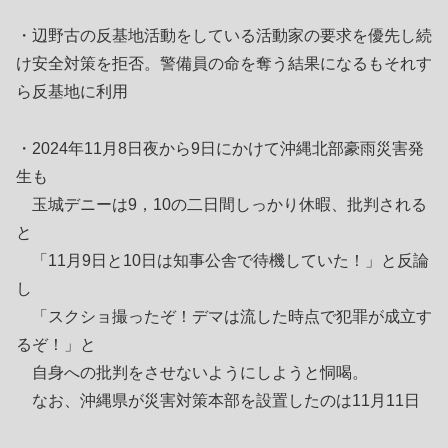
・辺野古の反基地活動をしている活動家の要求を優先し続
け安全対策を拒否。警備員の命を奪う結果になるもそれす
ら反基地に利用
・2024年11月8日夜から9日にかけて沖縄北部豪雨災害発
生も
玉城デニーは9，10の二日間しっかり休暇、批判される
と
「11月9日と10日は知事公舎で待機していた！」と反論
し
「スクショ撮ったぞ！デマは流した時点で犯罪が成立す
るぞ！」と
自身への批判をさせないようにしようと恫喝。
なお、沖縄県が災害対策本部を設置したのは11月11日