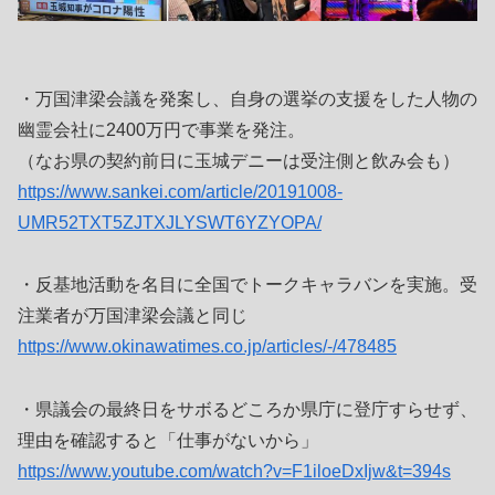
・万国津梁会議を発案し、自身の選挙の支援をした人物の
幽霊会社に2400万円で事業を発注。
（なお県の契約前日に玉城デニーは受注側と飲み会も）
https://www.sankei.com/article/20191008-
UMR52TXT5ZJTXJLYSWT6YZYOPA/
・反基地活動を名目に全国でトークキャラバンを実施。受
注業者が万国津梁会議と同じ
https://www.okinawatimes.co.jp/articles/-/478485
・県議会の最終日をサボるどころか県庁に登庁すらせず、
理由を確認すると「仕事がないから」
https://www.youtube.com/watch?v=F1iloeDxIjw&t=394s