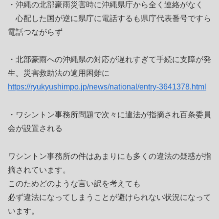
・沖縄の北部豪雨災害時に沖縄県庁から全く連絡がなく
心配した国が逆に県庁に電話するも県庁代表番号ですら
電話つながらず
・北部豪雨への沖縄県の対応が遅れすぎて手続に支障が発
生。災害救助法の適用困難に
https://ryukyushimpo.jp/news/national/entry-3641378.html
・ワシントン事務所問題で次々に違法が指摘され百条委員
会が設置される
ワシントン事務所の件はあまりにも多くの違法の疑惑が指
摘されています。
このためどのような言い訳を考えても
必ず違法になってしまうことが避けられない状況になって
います。