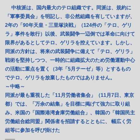
中核派は、国内最大のテロ組織です。同派は、規約に
「軍事委員会」を明記し、非公然組織を有していますが、
2年の「90年天皇・三里塚決戦」（124件の「テロ、ゲリ
ラ」事件を敢行）以後、武装闘争一辺倒では革命に向けて
限界があるとしてテロ、ゲリラを控えています。しかし、
同派の方針は、将来の武装闘争に備えて「テロ、ゲリラ」
戦術を堅持しつつ、一時的に組織拡大のため労働運動中心
の活動に重点を置く（3年「5月テーゼ」等）とするもの
でテロ、ゲリラを放棄したものではありません。
～中略～
同派が最も重視した「11月労働者集会」（11月7日、東京
都）では、「万余の結集」を目標に掲げて強力に取り組
み、米国の「国際港湾倉庫労働組合」、韓国の「韓国民主
労働組合総同盟」関係者を招請するとともに、 幅広く労
組等に参加を呼び掛けた
――