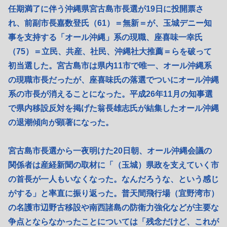
任期満了に伴う沖縄県宮古島市長選が19日に投開票さ
れ、前副市長嘉数登氏（61）＝無新＝が、玉城デニー知
事を支持する「オール沖縄」系の現職、座喜味一幸氏
（75）＝立民、共産、社民、沖縄社大推薦＝らを破って
初当選した。宮古島市は県内11市で唯一、オール沖縄系
の現職市長だったが、座喜味氏の落選でついにオール沖縄
系の市長が消えることになった。平成26年11月の知事選
で県内移設反対を掲げた翁長雄志氏が結集したオール沖縄
の退潮傾向が顕著になった。
宮古島市長選から一夜明けた20日朝、オール沖縄会議の
関係者は産経新聞の取材に「（玉城）県政を支えていく市
の首長が一人もいなくなった。なんだろうな、という感じ
がする」と率直に振り返った。普天間飛行場（宜野湾市）
の名護市辺野古移設や南西諸島の防衛力強化などが主要な
争点とならなかったことについては「残念だけど、これが