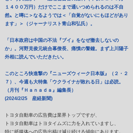
１４００万円）だけでここまで通いつめられるのは不自
然〟と噂に＞なるようでは＜「自覚がないにもほどがあり
ます」＞（ジャーナリスト青山和弘氏）。
「日本政府は中国の不法『ブイ』をなぜ撤去しないの
か」。河野克俊元統合幕僚長、痛憤の警鐘。まず上川陽子
外相に読んでいただきたい。
このところ快進撃の『ニューズウィーク日本版』（２・２
７）、今週も大特集「ウクライナが敗れる日」は必読。
（月刊『Ｈａｎａｄａ』編集長）
(2024/2/25 産経新聞)
トヨタ自動車の広告費は業界トップですが、
トヨタ自動車はトヨタイムズに力を入れていますし、
特に紙媒体への広告出稿は減り続ける傾向にあります。