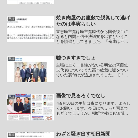
ロナ＞抗体検査５．９％陽性 市中感染
の可能性 都内の希望者２００人調
査】 新型コロナウイルスの感染実態を
調べるため、感染症に詳しい久...
焼き肉屋のお座敷で脱糞して逃げ
政治
たのは事実らしい
立憲民主党は民主党時代から国会後半に
なると内閣不信任決議案を出すというこ
とを慣習としてきました。「俺達は不信
任出した。つまりこの内閣を信任してな
いんで俺達は審議には応じねーからな」
と審議拒否で彼らの日常業務である「サ
嘘つきすぎでしょ
政治
ボり」をより堂々と行い、...
主張に全く一貫性がない公明党の斉藤鉄
夫代表についてまた高市総裁に嘘をつい
ていた裏付けが追加されました。【「石
破政権だったら離脱なかった」 公明・
斉藤代表単独インタビュー】公明党の斉
藤鉄夫代表が14日、朝日新聞のインタビ
ューに応じ、自民党との...
画像で見るろくでなし
政治
※9月30日の更新は夜になります。よろし
くお願いします。今日はちょっと写真で
もどうでしょうか。朝鮮学校にも無償化
を適用しろー！税金を朝鮮総連に流せ！
な街宣カー。おっと風でめくれたら正体
はれいわ新選組の候補者の街宣カーでし
た。れ新の選挙参謀は...
わざと騒ぎ出す朝日新聞
政治