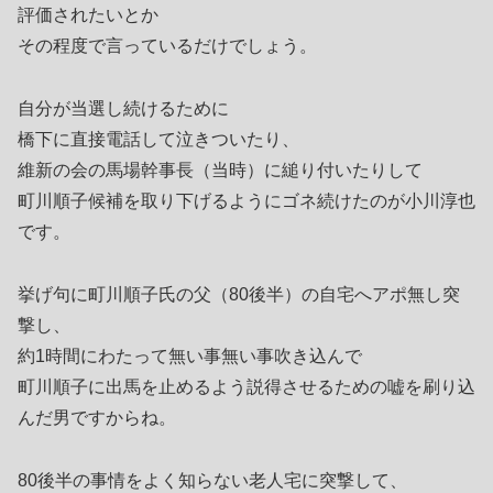
評価されたいとか
その程度で言っているだけでしょう。
自分が当選し続けるために
橋下に直接電話して泣きついたり、
維新の会の馬場幹事長（当時）に縋り付いたりして
町川順子候補を取り下げるようにゴネ続けたのが小川淳也
です。
挙げ句に町川順子氏の父（80後半）の自宅へアポ無し突
撃し、
約1時間にわたって無い事無い事吹き込んで
町川順子に出馬を止めるよう説得させるための嘘を刷り込
んだ男ですからね。
80後半の事情をよく知らない老人宅に突撃して、