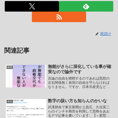
茶請け
関連記事
無能がさらに深化している事が確
政治
実なので論外です
言論の自由を標榜するのであれば思想の
左右関係無く表現の自由を守らなければ
なりません。ですが、日本共産党など本
邦の左側、それどころかむしろマスゴミ
が反日左翼と手を組んで積極的に言論弾
圧をする側に回ってきました。日本のマ
数字の扱い方も知らんのかいな
政治
スゴミに言論の自由を主張...
武漢肺炎で東京新聞が上昌広、久住英二
らのインチキ商売を利用して恐怖をあお
るデマ記事を書いています。【＜新型コ