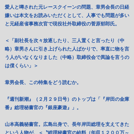
愛人と噂された元レースクイーンの問題、章男会長の日経
嫌いは本文をお読みいただくとして、人事でも問題が多い
と元経産省事務次官で現役社外取締役の菅原郁郎氏。
＜「副社長を次々放逐したり、三人置くと言ったり（中
略）章男さんに引き上げられた人ばかりで、率直に物を言
う人がいなくなりました（中略）取締役会で異論を言うの
は僕くらい」＞
章男会長、この特集をどう読むか。
『週刊新潮』（２月２９日号）のトップは「『岸田の金庫
番』総理秘書官の『銀座豪遊』」。
山本高義秘書官。広島出身で、長年岸田総理を支えてきた
という人物が、＜〝総理秘書官の給料（年収１２００万～