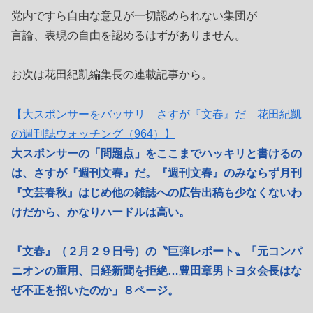
党内ですら自由な意見が一切認められない集団が
言論、表現の自由を認めるはずがありません。
お次は花田紀凱編集長の連載記事から。
【大スポンサーをバッサリ さすが『文春』だ 花田紀凱
の週刊誌ウォッチング（964）】
大スポンサーの「問題点」をここまでハッキリと書けるの
は、さすが『週刊文春』だ。『週刊文春』のみならず月刊
『文芸春秋』はじめ他の雑誌への広告出稿も少なくないわ
けだから、かなりハードルは高い。
『文春』（２月２９日号）の〝巨弾レポート〟「元コンパ
ニオンの重用、日経新聞を拒絶…豊田章男トヨタ会長はな
ぜ不正を招いたのか」８ページ。