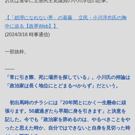
お次は選挙に立憲民主党議員の小川淳也の記事。
【「総理になれない男」の葛藤 立民・小川淳也氏の胸
中に迫る【政界Web】】
(2024/3/16 時事通信)
一部抜粋。
――
「常に引き際、死に場所を探している」。小川氏の持論は
「政治家は長く地位にとどまるべからず」だという。
初出馬時のチラシには「20年間とにかく一生懸命に頑
張ります。50歳過ぎたら早期に身を引きます」と決意を
記した。今でも「政治家を辞めるのは、やるべきことをや
ったと思えた時か、自分ではできないと自身を見切った時