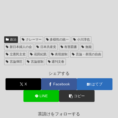
政治
クレーマー
多様性の統一
小川淳也
新日本婦人の会
日本共産党
有害図書
無能
立憲民主党
花田紀凱
表現規制
言論・表現の自由
言論弾圧
言論規制
週刊文春
シェアする
X
Facebook
はてブ
LINE
コピー
茶請けをフォローする