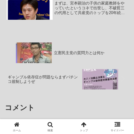
まずは、宮本顕治の子供の家庭教師をや
っていたというコネで出世し、不破哲三
の代用として共産党のトップを20年続け
る志位和夫のツイートから。-----志位和夫
@shiikazuoこの日に広島で早朝、追悼の
献花をするたびに思う。８時１５分とい
う...
立憲民主党の質問力とは何か
ギャンブル依存症が問題ならまずパチン
コ規制しようぜ
コメント
チャコ
より:
ホーム
検索
トップ
サイドバー
2024年3月22日 5:29 AM