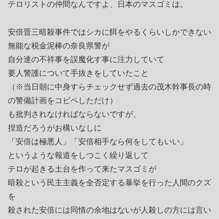
テロリストの仲間なんですよ、日本のマスゴミは。
安倍晋三暗殺事件ではシカに餌をやるくらいしかできない
無能な税金泥棒の奈良県警が
自分達の不祥事を誤魔化す事に注力していて
要人警護について手抜きをしていたこと
（※当日朝に中身すらチェックせず過去の茂木幹事長の時
の警備計画をコピペしただけ）
も批判されなければならないですが、
捏造だろうがお構いなしに
「安倍は極悪人」「安倍相手なら何をしてもいい」
というような報道をしつこく繰り返して
テロが起きる土台を作って来たマスゴミが
暗殺という民主主義を全否定する暴挙を行った人間のクズ
を
殺された安倍には同情の余地はないが人殺しの方には言い