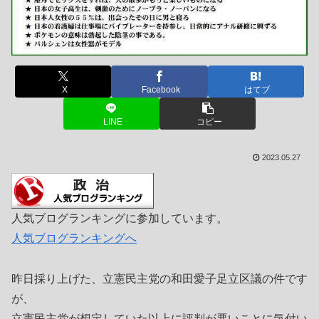
X
Facebook
はてブ
LINE
コピー
2023.05.27
人気ブログランキングに参加しています。
人気ブログランキングへ
昨日採り上げた、立憲民主党の和田愛子足立区議の件です
が、
立憲民主党が想定していた以上に評判が悪いことに気付い