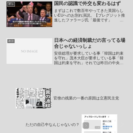
応できるように予備費を10兆円を積むこ
国民の認識で外交も変わるはず
政治
とに反対して大幅削減し...
まずはこれで数百年やってきた英国らし
いEUへのお別れ演説。【ブレグジット推
進したファラージ氏「最後です」 欧
州議会で別れの演説】欧州議会は29日、
イギリスの欧州連合（EU）離脱協定案を
可決した。これに先立ち、イギリスのEU
離脱（ブレグジッ...
日本への経済制裁だの言ってる場
政治
合じゃないっしょ
安倍総理が要求している事「韓国は約束
を守れ」茂木大臣が要求している事「韓
国は約束を守れ」それでは昨日の中央日
報の記事をご覧ください。-----【安倍氏、
ニューヨークでまた「韓国は約束から守
れ」】安倍晋三首相は２５日（現地時
間）、米ニューヨー...
官僚の残業の一番の原因は立憲民主党
ただの自己中なんじゃないの？