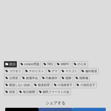
政治
colabo問題
TBS
WBPC
のり弁
コウモリ
テロリスト
デマ
マスゴミ
偏向報道
公明党
創価学会
印象操作
国葬
国葬儀
報道しない自由
報道犯罪
小池海苔子
小池百合子
捏造
毎日新聞
都民ファーストの会
シェアする