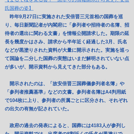
氏国葬の姿】
昨年9月27日に実施された安倍晋三元首相の国葬を巡
り、毎日新聞記者が内閣府に「参列者や招待者の名簿、招
待者の選出に関わる文書」を情報公開請求した。期限の延
長を幾度かはさみ、請求から半年近く経過した3月、氏名
などが黒塗りされた資料が大量に開示された。実施を巡っ
て国論を二分した国葬の実態はいまだ解明されていない点
が多いが、開示資料から見えてきた部分もある。
開示されたのは、「故安倍晋三国葬儀参列者名簿」や
「参列者推薦基準」などの文書。参列者名簿はA4判用紙
で104枚に上り、参列者の所属ごとに区分され、それぞれ
の出欠の有無が記されていた。
政府の過去の発表によると、国葬には4183人が参列し
た。開示資料では、出席者の8割近くの氏名が黒塗りで、