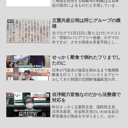
て帰国を拒否する戦略等の戦略は立花孝
志の指示によるものだと主張していま
す。実状についてはブログ主はわかりま
せんが、逃亡幇助などになる恐れがあ
り、立花孝志氏も警察から狙われる対象
立憲共産公明は同じグループの模
政治
になりかねません。また、ガー...
様
当ブログで1月11日に取り上げたマスゴミ
の「官邸のバリアフリー改修」のデマの
件ですが、さすが捏造を常套手段として
きた朝日新聞はひと味違いました。朝日
新聞はwebでは12月29日付けの記事で
（リンク先はwebarchive）以下一部引
せっかく断食で倒れたフリまでし
政治
用。――...
たのに
日本が汚染水の放流を辞めるまで無期限
断食を行う！と言ってハンストをアピー
ルしてきた韓国の北朝鮮傀儡政党の共に
民主党の李在明ですが、さすがに断食パ
フォーマンスをいつまでも続けられない
という事情から断食20日目にして「入
自浄能力皆無なのだから法整備で
政治
院」ということにしたよう...
対応を
昨日さっそく立憲民主党、国民民主党、
日本共産党、社会民主党のいわゆる反日
野党連合が国会をサボりました。おかげ
で今日の衆議院での審議予定が立ってい
ません。未曾有の国難に対して動的に対