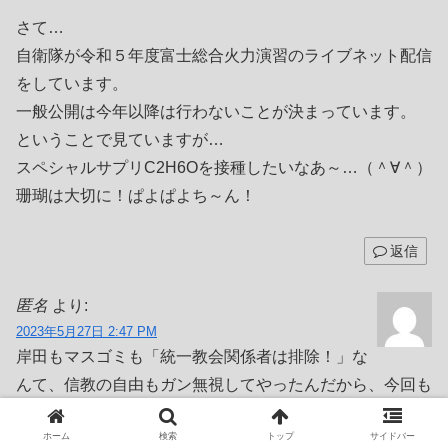
さて…
自衛隊が令和５年度富士総合火力演習のライブネット配信
をしています。
一般公開は今年以降は行わないことが決まっています。
ということで見ていますが…
スペシャルサプリC2H6Oを接種したいなあ～…（＾∀＾）
珊瑚は大切に！ぱよぱよち～ん！
返信
匿名
より:
2023年5月27日 2:47 PM
岸田もマスゴミも「統一教会関係者は排除！」な
んて、信教の自由もガン無視してやったんだから、今回も
やるべき
ホーム
検索
トップ
サイドバー
票田だから排除しない、スポンサー様だから批判しない、