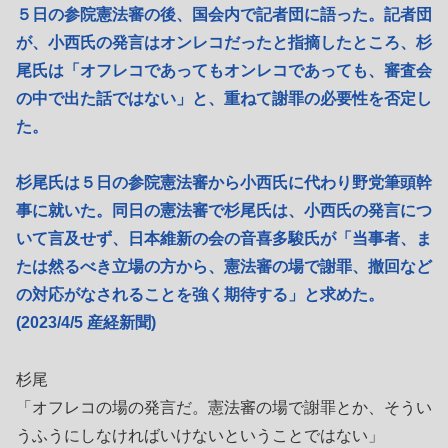
５日の参院憲法審の後、国会内で記者団に語った。記者団
が、小西氏の発言はオンレコだったと指摘したところ、杉
尾氏は「オフレコであってもオンレコであっても、審査会
の中で出た話ではない」と、重ねて謝罪の必要性を否定し
た。
杉尾氏は５日の参院憲法審から小西氏に代わり野党筆頭幹
事に就いた。同日の憲法審で杉尾氏は、小西氏の発言につ
いて言及せず、日本維新の会の音喜多駿氏が「当事者、ま
たは然るべき立場の方から、憲法審の場で謝罪、撤回など
の対応がなされることを強く期待する」と求めた。
(2023/4/5 産経新聞)
杉尾
「オフレコの場の発言だ。憲法審の場で謝罪とか、そうい
うふうにしなければいけないということではない」