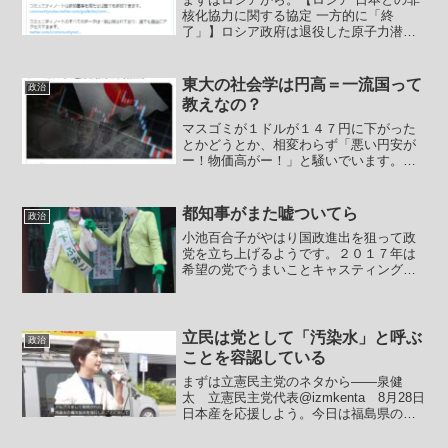
核化協力に関する協定 一方的に「終
了」】ロシア政府は退役した原子力潜水
艦の解体などを日本が支援するため、両
国の間で交わされていた非核化協力に関
する協定について、一方的に終了させる
東大の社会学は円高＝一流国って
政治
と明らかにしました。ロシ...
教えなの？
マスゴミが１ドルが１４７円に下がった
とかどうとか、相変わらず「悪い円安が
ー！物価高がー！」と騒いでいます。そ
して限界保守の連中が岸田は何もしてい
ないー。円安がー！物価高がー！と釣ら
れています。限界保守の皆さんって自分
都知事がまた嘘ついてら
政治
で調べないんですかね？物...
小池百合子がやはり国政進出を狙って政
党を立ち上げるようです。２０１７年は
希望の党でうまいことキャスティングボ
ートを握るつもりでしたが、民主党の連
中が希望の党人気を利用して看板を偽装
しながら政権を取るという目的で民主党
の候補者全員で押しかけて...
立民は党として「汚染水」と呼ぶ
政治
ことを容認している
まずは立憲民主党のネタから――泉健
太 立憲民主党代表@izmkenta 8月28日
日本産を応援しよう。今日は福島県のア
ンテナショップを訪問。美味しいものや
観光情報など「ふくしまの今」がたくさ