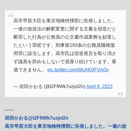
高市早苗大臣を東京地検特捜部に告発しました。
一連の放送法の解釈変更に関する文書を捏造だと
断罪した行為が公務員の公文書作成業務を妨害し
たという罪状です。刑事第193条の公務員職権濫
用罪に該当します。高市氏は捏造発言を取り消さ
ず議員を辞めもしないで居座り続けています。看
過できません。
pic.twitter.com/WuAK0FVm3v
— 岩田かおる (@t2FftWk7uzjoI2n)
April 6, 2023
――
岩田かおる@t2FftWk7uzjoI2n
高市早苗大臣を東京地検特捜部に告発しました。一連の放