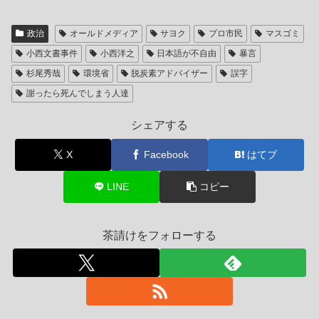
政治
オールドメディア
サヨク
プロ市民
マスゴミ
小西文書事件
小西洋之
日本語が不自由
暴言
杉尾秀哉
環境省
脱炭素アドバイザー
誤字
謝ったら死んでしまう人達
シェアする
X
Facebook
はてブ
LINE
コピー
茶請けをフォローする