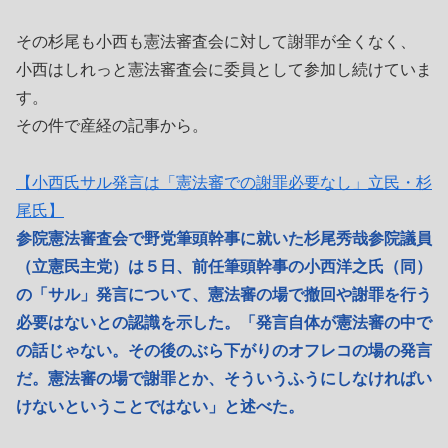
その杉尾も小西も憲法審査会に対して謝罪が全くなく、
小西はしれっと憲法審査会に委員として参加し続けていま
す。
その件で産経の記事から。
【小西氏サル発言は「憲法審での謝罪必要なし」立民・杉
尾氏】
参院憲法審査会で野党筆頭幹事に就いた杉尾秀哉参院議員
（立憲民主党）は５日、前任筆頭幹事の小西洋之氏（同）
の「サル」発言について、憲法審の場で撤回や謝罪を行う
必要はないとの認識を示した。「発言自体が憲法審の中で
の話じゃない。その後のぶら下がりのオフレコの場の発言
だ。憲法審の場で謝罪とか、そういうふうにしなければい
けないということではない」と述べた。