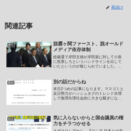
茶請け
関連記事
脱霞ヶ関ファースト、脱オールド
政治
メディア依存体制
総裁選で岸田文雄が岸田派に対して小泉
に投票しろというハンドサインを出して
いたというのが報じられていました。菅
派、岸田派、森山派、旧二階派、石破
派。それらで多数派を形成して押し切っ
て小泉進次郞が勝つはずが、少なくない
別の話だからね
政治
造反が出て議員票でも高市早...
本日2つめの記事になります。マスゴミと
反日勢力がハッシュタグのトレンド水増
しで無理矢理社会的に大きな騒ぎになっ
ているということにしたやり方は「韓流
ブームです！ブームなんです！はやって
るんです！」と騒ぎまくってそれに載せ
られた人や民団が動員し...
気に入らないからと国会議員の権
政治
力をチラつかせる
まずはロシアから。【ロシア 日本との非