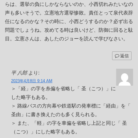
らは、選挙の負にしかならないのか、小西切れみたいなの
声も多いそうで。立憲地方選挙惨敗。責任とって泉代表辞
任になるのかな？その時に、小西どうするのか？必ず出る
問題でしょうね。攻めてる時は良いけど、防御に回ると駄
目。立憲さんは、あしたのジョーを読んで学びなさい。
返信
平 八郎
より:
2023年4月8日 9:14 AM
＞「経」の字を糸偏を省略し「 圣（こつ）」に
した略字もある。
＞ 路線バスの方向幕や鉄道駅の発車標に「経由」を「
圣由」に書き換えたのも多く見られる。
＞ また、「軽」の字を車偏を省略し上記と同じ「 圣
（こつ）」にした略字もある。