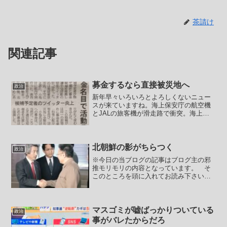
茶請け
関連記事
募金するなら直接被災地へ
政治
新年早々いろいろとよろしくないニュー
スが来ていますね。海上保安庁の航空機
とJALの旅客機が滑走路で衝突。海上保
安庁職員5名が亡くなってしまいました。
ご冥福をお祈りいたします。一方で大炎
上したJAL機の方は乗客367名と乗員12名
が全員退避に...
北朝鮮の影がちらつく
政治
※今日の当ブログの記事はブログ主の邪
推モリモリの内容となっています。 そ
このところを頭に入れてお読み下さい。
昨日書いた記事ではアベガー！統一ガ
ー！の背後に北朝鮮の影が非常に濃くう
かがえるという事を書きました。さらに
そこから一歩踏み込んでみま...
マスゴミが嘘ばっかりついている
政治
事がバレたからだろ