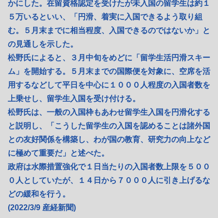
かにした。在留資格認定を受けたが未入国の留学生は約１
５万いるといい、「円滑、着実に入国できるよう取り組
む。５月末までに相当程度、入国できるのではないか」と
の見通しを示した。
松野氏によると、３月中旬をめどに「留学生活円滑スキー
ム」を開始する。５月末までの国際便を対象に、空席を活
用するなどして平日を中心に１０００人程度の入国者数を
上乗せし、留学生入国を受け付ける。
松野氏は、一般の入国枠もあわせ留学生入国を円滑化する
と説明し、「こうした留学生の入国を認めることは諸外国
との友好関係を構築し、わが国の教育、研究力の向上など
に極めて重要だ」と述べた。
政府は水際措置強化で１日当たりの入国者数上限を５００
０人としていたが、１４日から７０００人に引き上げるな
どの緩和を行う。
(2022/3/9 産経新聞)