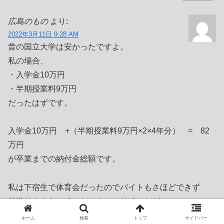
広島のもの
より:
2022年3月11日 9:28 AM
昔の国立大学は安かったですよ。
私の場合、
・入学金10万円
・半期授業料9万円
だったはずです。
入学金10万円 +（半期授業料9万円×2×4年分） = 82
万円
が卒業までの納付金総額です。
私は下宿生で体育会だったのでバイトもさほどできず
仕送りをもらっていたスネかじりでしたが
自宅通学なら、バイトをちょっとしたら、なんとかなる世
ホーム
検索
トップ
サイドバー