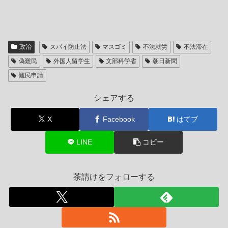
政治
スパイ防止法
マスゴミ
不法就労
不法滞在
偽難民
外国人留学生
文部科学省
朝日新聞
難民申請
シェアする
X
Facebook
はてブ
LINE
コピー
茶請けをフォローする