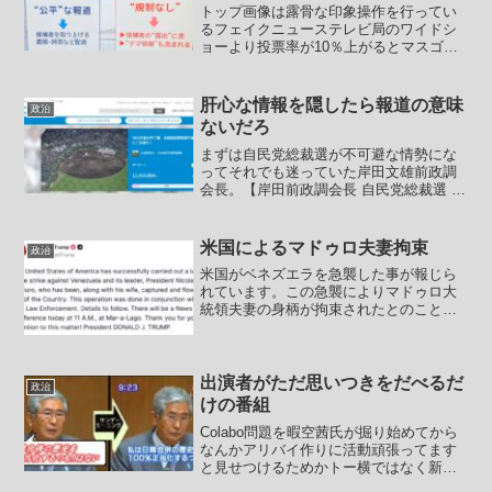
トップ画像は露骨な印象操作を行ってい
るフェイクニューステレビ局のワイドシ
ョーより投票率が10％上がるとマスゴミ
の世論誘導、報道犯罪を打破できるとい
うことが今回の兵庫県知事選挙で証明さ
れたと思います。マスゴミは今回の惨敗
肝心な情報を隠したら報道の意味
政治
で一斉に、SNSガー！...
ないだろ
まずは自民党総裁選が不可避な情勢にな
ってそれでも迷っていた岸田文雄前政調
会長。【岸田前政調会長 自民党総裁選 立
候補の意向固める】来月末の任期満了に
伴う自民党総裁選挙について、岸田前政
務調査会長は、立候補する意向を固めま
米国によるマドゥロ夫妻拘束
政治
した。26日にも、正...
米国がベネズエラを急襲した事が報じら
れています。この急襲によりマドゥロ大
統領夫妻の身柄が拘束されたとのことで
す。中共の特使がベネズエラを訪問し、
中共の代表団がベネズエラのマドゥロ大
統領との会談を行った直後でした。まず
そのまえにベネズエラにつ...
出演者がただ思いつきをだべるだ
政治
けの番組
Colabo問題を暇空茜氏が掘り始めてから
なんかアリバイ作りに活動頑張ってます
と見せつけるためかトー横ではなく新宿
区役所前に路駐してテントを設置してバ