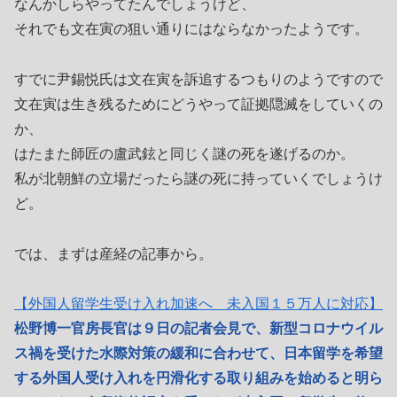
なんかしらやってたんでしょうけど、
それでも文在寅の狙い通りにはならなかったようです。
すでに尹錫悦氏は文在寅を訴追するつもりのようですので
文在寅は生き残るためにどうやって証拠隠滅をしていくの
か、
はたまた師匠の盧武鉉と同じく謎の死を遂げるのか。
私が北朝鮮の立場だったら謎の死に持っていくでしょうけ
ど。
では、まずは産経の記事から。
【外国人留学生受け入れ加速へ 未入国１５万人に対応】
松野博一官房長官は９日の記者会見で、新型コロナウイル
ス禍を受けた水際対策の緩和に合わせて、日本留学を希望
する外国人受け入れを円滑化する取り組みを始めると明ら