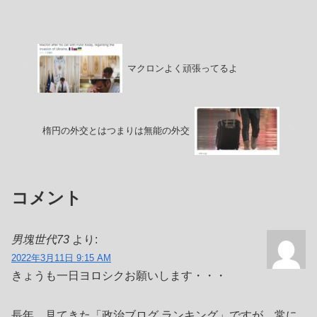
スカフェを実施していますが、その件で
新宿区役所から東京都福祉保健局に対し
て苦情が入っている...
マクロンよく頑張ってるよ
楕円の外交とはつまりは無能の外交
コメント
男塊世代73
より:
2022年3月11日 9:15 AM
きょうも一日ヨロシクお願いします・・・
長年、見てきた「政治ブログ ランキング」ですが、常に