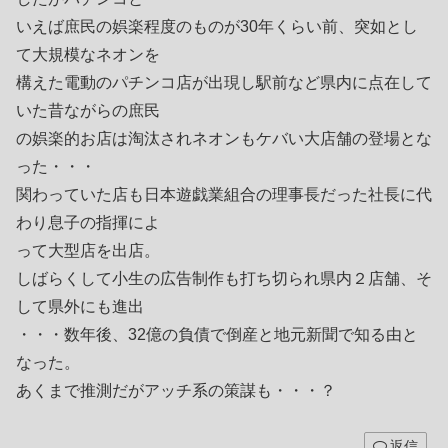
いえば庶民の娯楽程度のものが30年くらい前、突如とし
て大規模なネオンを
構えた電動のパチンコ店が出現し駅前など県内に点在して
いた昔ながらの庶民
の娯楽的お店は淘汰されネオンもケバい大店舗の登場とな
った・・・
関わっていた店も日本遊戯業組合の理事長だった社長に代
わり息子の指揮によ
って大型店を出店。
しばらくして小生の広告制作も打ち切られ県内２店舗、そ
して県外にも進出
・・・数年後、32億の負債で倒産と地元新聞で知る由と
なった。
あくまで推測だがアッチ系の策謀も・・・？
返信