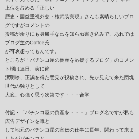
上位を占める「正しい
歴史・国益重視外交・核武装実現」さんも素晴らしいブロ
グですがコメントの
投稿が余りにも身勝手な己を知らぬ書き込みで、あれでは
ブログ主のCoffee氏
が可哀想ってもんです。
ところが「パチンコ屋の倒産を応援するブログ」のコメン
ト欄は連日、実に簡
潔明瞭、正鵠を得た意見が投稿され、先が見えて来た団塊
世代の独りとして
大変、心強く思う次第です・・・合掌
付記・「パチンコ屋の倒産を・・・」ブログ名ですが私も
広告デザインを職と
して地元のパチンコ屋の宣伝の仕事に長年、関わって来ま
したがパチンコと