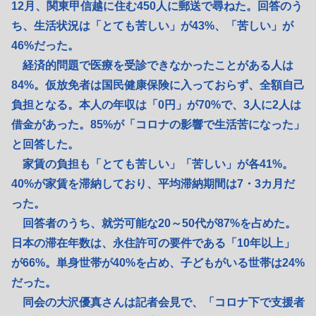
12月、関東甲信越に住む450人に郵送で尋ねた。回答のう
ち、生活状況は「とても苦しい」が43%、「苦しい」が
46%だった。
経済的問題で医療を受診できなかったことがある人は
84%。仮放免者は国民健康保険に入っておらず、全額自己
負担となる。本人の年収は「0円」が70%で、3人に2人は
借金があった。85%が「コロナの影響で生活苦になった」
と回答した。
家賃の負担も「とても苦しい」「苦しい」が各41%。
40%が家賃を滞納しており、平均滞納期間は7・3カ月だ
った。
回答者のうち、就労可能な20～50代が87%を占めた。
日本の滞在年数は、永住許可の要件である「10年以上」
が66%。単身世帯が40%を占め、子どもがいる世帯は24%
だった。
同会の大沢優真さんは記者会見で、「コロナ下で支援者