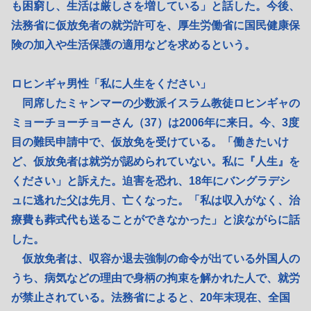
も困窮し、生活は厳しさを増している」と話した。今後、
法務省に仮放免者の就労許可を、厚生労働省に国民健康保
険の加入や生活保護の適用などを求めるという。
ロヒンギャ男性「私に人生をください」
同席したミャンマーの少数派イスラム教徒ロヒンギャの
ミョーチョーチョーさん（37）は2006年に来日。今、3度
目の難民申請中で、仮放免を受けている。「働きたいけ
ど、仮放免者は就労が認められていない。私に『人生』を
ください」と訴えた。迫害を恐れ、18年にバングラデシ
ュに逃れた父は先月、亡くなった。「私は収入がなく、治
療費も葬式代も送ることができなかった」と涙ながらに話
した。
仮放免者は、収容か退去強制の命令が出ている外国人の
うち、病気などの理由で身柄の拘束を解かれた人で、就労
が禁止されている。法務省によると、20年末現在、全国