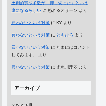
圧倒的賛成多数が「押し切った」という
事になるらしい
に
怒れるオサーン
より
買わないという対策
に
KY
より
買わないという対策
に
ともひろ
より
買わないという対策
に
たまにはコメント
してみます。
より
買わないという対策
に
糸魚川翡翠
より
アーカイブ
2026年8月