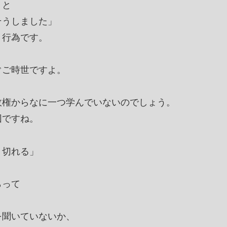
りと
そうしました」
う行為です。
ぐご時世ですよ。
政権からなに一つ学んでいないのでしょう。
団ですね。
り切れる」
らって
」
を聞いていないか、