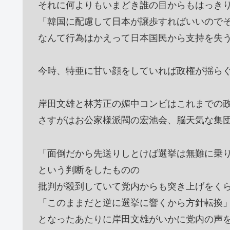
それに何よりもいまどき誰の目からもはっき
「韓国に配慮して日本が譲歩すればいいので
なんて行為はかえって日本国民から支持を失
今時、特亜に甘い顔をしていれば政権が揺ら
岸田文雄と林芳正の媚中コンビはこれまでの
さすがはお公家様派閥の宏池会、脳天気な集
「面倒だから先送りしとけば選挙は無難に乗
という判断をしたものの
批判が殺到していて党内からも突き上げをく
「このままだと逆に選挙に響くから方針転換
となったあたりに岸田文雄がいかに党内の声