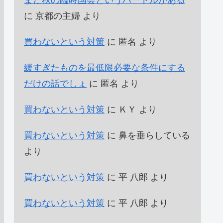
まだ秋の臨時国会というハードルがある
に
京都の主婦
より
買わないという対策
に
匿名
より
緩すぎたものを最低限必要な条件にする
だけの話でしょ
に
匿名
より
買わないという対策
に
ＫＹ
より
買わないという対策
に
鼻を垂らしている
より
買わないという対策
に
平 八郎
より
買わないという対策
に
平 八郎
より