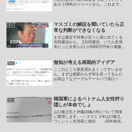
あろうNHKのツイートから。これまでの
ワクチン総接種回数（6／6夕時点まで）
医療従事者等 8,254,680回高齢者等
9,000,000回【国の大規模接種、対象拡
大...
マスゴミの解説を聞いていたら正
政治
常な判断ができなくなる
まずは最近不祥事が次々に表に出てくる
共同通信から。【共同通信 ソウル支局
長だった次長ら2人が6000万円余り着服
懲戒解雇】共同通信のソウル支局長だっ
た外信部の次長2人が支局の運営資金から
合わせて6000万円余りを着服していたこ
無知が考える画期的アイデア
政治
とが分かり、...
ここのところ更新遅れまくってすいませ
ん。まずは相変わらず何を言ってるんだ
お前は？なグーグルアースパワ原口一博
の昨日のツイートから。-----原口 一博
@kharaguchi「自民党にできないことを
やろう」「対抗軸を明確に示そう」と言
われてい...
韓国軍によるベトナム人女性狩り
政治
隠しが本命でしょ
山口敬之氏と伊藤詩織の件について簡単
に整理します。-----２０１３年山口敬之、
ワシントン支局長に就任 ↓同年秋頃ニ
ューヨークで伊藤詩織が山口と接触。
TBSのニューヨーク支局長と３人でラン