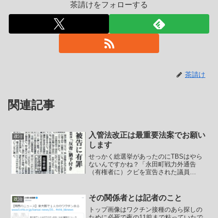
茶請けをフォローする
茶請け
関連記事
入管法改正は最重要法案でお願い
政治
します
せっかく総選挙があったのにTBSはやら
ないんですかね？「永田町戦力外通告
（有権者に）クビを宣告された議員
達」・エア寿司鑑定人、シュレッダーを
監視する男、黒岩宇洋・拉致問題は存在
しなかったことにしたい立民の基本方針
その関係者とは記者のこと
政治
に従った発言をしただけなの...
トップ画像はワクチン接種のあら探しの
ために必死で夜の11前まで粘っていたで