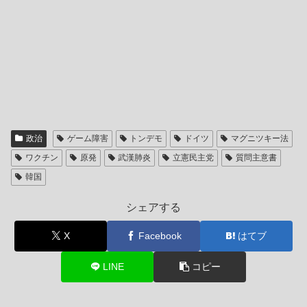
政治
ゲーム障害
トンデモ
ドイツ
マグニツキー法
ワクチン
原発
武漢肺炎
立憲民主党
質問主意書
韓国
シェアする
X
Facebook
はてブ
LINE
コピー