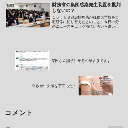
チ ↓２０１５年３月山口が米国の公文
財務省の集団感染発生装置を批判
政治
書から韓国軍...
しないの？
１６：５３追記財務省が税務大学校を自
宅研修に切り替えたとのこと。今日の分
のニュースチェック前にいろいろ書いた
ので今日の記事はド派手に空振りしてい
る部分があります。ご容赦ください。コ
メントで面白いものを教えていただきま
した。ありがとうございま...
岸田さん調子に乗るの早すぎですよ
半数が中央値を下回った！
コメント