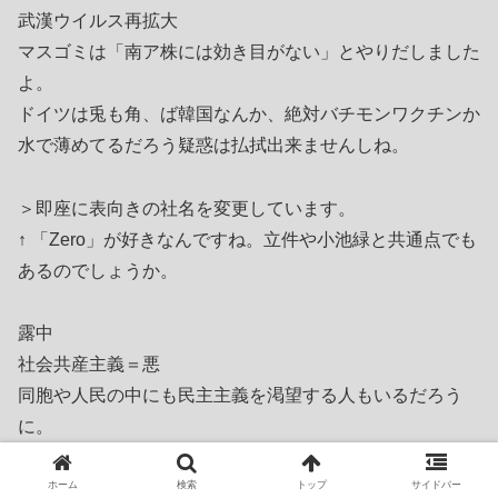
武漢ウイルス再拡大
マスゴミは「南ア株には効き目がない」とやりだしました
よ。
ドイツは兎も角、ば韓国なんか、絶対バチモンワクチンか
水で薄めてるだろう疑惑は払拭出来ませんしね。
＞即座に表向きの社名を変更しています。
↑ 「Zero」が好きなんですね。立件や小池緑と共通点でも
あるのでしょうか。
露中
社会共産主義＝悪
同胞や人民の中にも民主主義を渇望する人もいるだろう
に。
独裁支配者だけが忌み嫌う民主主義。
ホーム
検索
トップ
サイドバー
そのくせ、何処ぞの凶惨党委員長は「民主主義を取り戻