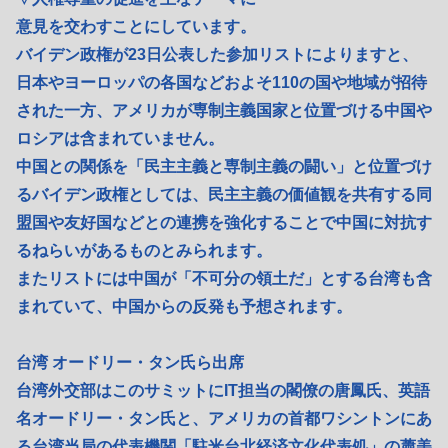
意見を交わすことにしています。
バイデン政権が23日公表した参加リストによりますと、
日本やヨーロッパの各国などおよそ110の国や地域が招待
された一方、アメリカが専制主義国家と位置づける中国や
ロシアは含まれていません。
中国との関係を「民主主義と専制主義の闘い」と位置づけ
るバイデン政権としては、民主主義の価値観を共有する同
盟国や友好国などとの連携を強化することで中国に対抗す
るねらいがあるものとみられます。
またリストには中国が「不可分の領土だ」とする台湾も含
まれていて、中国からの反発も予想されます。
台湾 オードリー・タン氏ら出席
台湾外交部はこのサミットにIT担当の閣僚の唐鳳氏、英語
名オードリー・タン氏と、アメリカの首都ワシントンにあ
る台湾当局の代表機関「駐米台北経済文化代表処」の蕭美