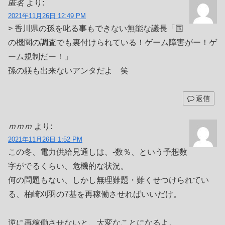
匿名
より:
2021年11月26日 12:49 PM
> 香川県の孫を叱る事もできない無能な議長「国
の機関の調査でも裏付けられている！ゲーム障害がー！ゲ
ーム規制だー！」
孫の躾も出来ないアンタだよ 笑
返信
ｍｍｍ
より:
2021年11月26日 1:52 PM
この冬、電力供給見通しは、-数％、という予想数
字がでるくらい、危機的な状況。
何の問題もない、しかし無理難題・難くせつけられてい
る、柏崎刈羽の7基を再稼働させればいいだけ。
逆に再稼働させないと、大変なことになるよ。