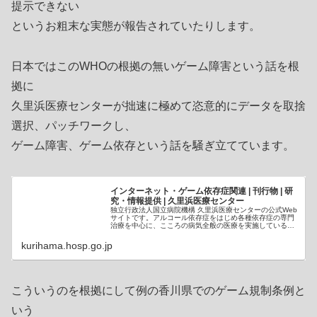
提示できない
というお粗末な実態が報告されていたりします。
日本ではこのWHOの根拠の無いゲーム障害という話を根
拠に
久里浜医療センターが拙速に極めて恣意的にデータを取捨
選択、パッチワークし、
ゲーム障害、ゲーム依存という話を騒ぎ立てています。
インターネット・ゲーム依存症関連 | 刊行物 | 研
究・情報提供 | 久里浜医療センター
独立行政法人国立病院機構 久里浜医療センターの公式Web
サイトです。アルコール依存症をはじめ各種依存症の専門
治療を中心に、こころの病気全般の医療を実施している国
立病院です。-
kurihama.hosp.go.jp
こういうのを根拠にして例の香川県でのゲーム規制条例と
いう