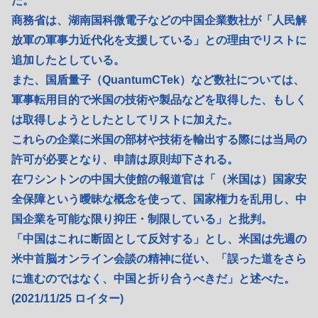
た。
商務省は、湖南国科微電子などの中国企業数社が「人民解
放軍の軍事力近代化を支援している」との理由でリストに
追加したとしている。
また、国盾量子（QuantumCTek）など数社については、
軍事転用目的で米国の技術や製品などを取得した、もしく
は取得しようとしたとしてリストに加えた。
これらの企業に米国の部材や技術を輸出する際には当局の
許可が必要となり、申請は原則却下される。
在ワシントンの中国大使館の報道官は「（米国は）国家安
全保障という曖昧な概念を使って、国家権力を乱用し、中
国企業を可能な限り抑圧・制限している」と批判。
「中国はこれに断固として反対する」とし、米国は先週の
米中首脳オンライン会談の精神に従い、「誤った道をさら
に進むのではなく、中国と折り合うべきだ」と述べた。
(2021/11/25 ロイター)