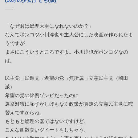
(10才の少女)」とも(涙)
—–
「なぜ君は総理大臣になれないのか？」
なんてポンコツ小川淳也を主人公にした映画が作られたよ
うですが、
まさにこういうところですよ。小川淳也がポンコツなの
は。
民主党→民進党→希望の党→無所属→立憲民主党（岡田
派）
希望の党の比例ゾンビだったのに
選挙対策に恥ずかしげもなく政策が真逆の立憲民主党に鞍
替えですからね。
もともと総理の器ではないですけど、
こんな胡散臭いツイートをしちゃう、