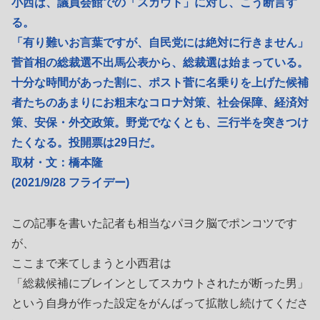
小西は、議員会館での「スカウト」に対し、こう断言す
る。
「有り難いお言葉ですが、自民党には絶対に行きません」
菅首相の総裁選不出馬公表から、総裁選は始まっている。
十分な時間があった割に、ポスト菅に名乗りを上げた候補
者たちのあまりにお粗末なコロナ対策、社会保障、経済対
策、安保・外交政策。野党でなくとも、三行半を突きつけ
たくなる。投開票は29日だ。
取材・文：橋本隆
(2021/9/28 フライデー)
この記事を書いた記者も相当なパヨク脳でポンコツです
が、
ここまで来てしまうと小西君は
「総裁候補にブレインとしてスカウトされたが断った男」
という自身が作った設定をがんばって拡散し続けてくださ