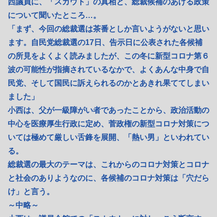
西議員に、「スカウト」の真相と、総裁候補のあげる政策
について聞いたところ…。
「まず、今回の総裁選は茶番としか言いようがないと思い
ます。自民党総裁選の17日、告示日に公表された各候補
の所見をよくよく読みましたが、この冬に新型コロナ第６
波の可能性が指摘されているなかで、よくあんな中身で自
民党、そして国民に訴えられるのかとあきれ果ててしまい
ました」
小西は、父が一級障がい者であったことから、政治活動の
中心を医療厚生行政に定め、菅政権の新型コロナ対策につ
いては極めて厳しい舌鋒を展開、「熱い男」といわれてい
る。
総裁選の最大のテーマは、これからのコロナ対策とコロナ
と社会のありようなのに、各候補のコロナ対策は「穴だら
け」と言う。
～中略～