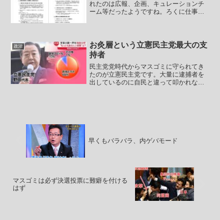
れたのは広報、企画、キュレーションチ
ーム等だったようですね。ろくに仕事を
せず経費でパヨいセミナー、パーティ
ー、ワインセミナー、ヨガ等々。左翼的
主張ばかりをトレンド、ニュース、モー
メントにするキュ...
お灸層という立憲民主党最大の支
政治
持者
民主党党時代からマスゴミに守られてき
たのが立憲民主党です。大量に逮捕者を
出しているのに自民と違って叩かれない
し、マスゴミが報道しない自由を駆使し
ていたため、20年近く前に公明党が民主
党系の地方議員や秘書の逮捕が数十名に
及んでいるという事を指...
早くもバラバラ、内ゲバモード
マスゴミは必ず決選投票に難癖を付ける
はず