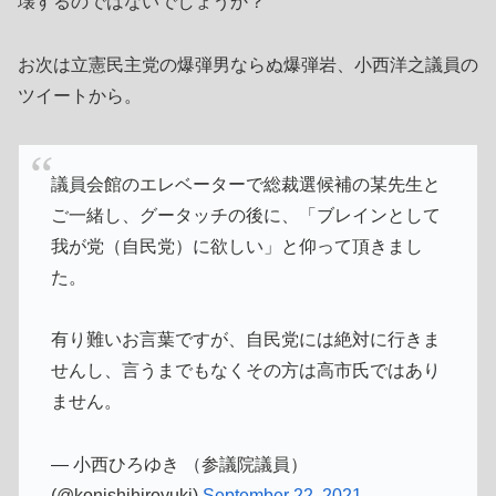
壊するのではないでしょうか？
お次は立憲民主党の爆弾男ならぬ爆弾岩、小西洋之議員の
ツイートから。
議員会館のエレベーターで総裁選候補の某先生と
ご一緒し、グータッチの後に、「ブレインとして
我が党（自民党）に欲しい」と仰って頂きまし
た。
有り難いお言葉ですが、自民党には絶対に行きま
せんし、言うまでもなくその方は高市氏ではあり
ません。
— 小西ひろゆき （参議院議員）
(@konishihiroyuki)
September 22, 2021