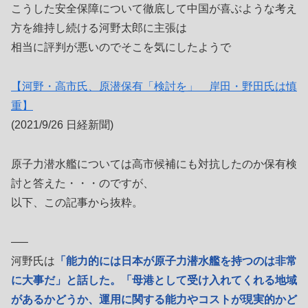
こうした安全保障について徹底して中国が喜ぶような考え
方を維持し続ける河野太郎に主張は
相当に評判が悪いのでそこを気にしたようで
【河野・高市氏、原潜保有「検討を」 岸田・野田氏は慎
重】
(2021/9/26 日経新聞)
原子力潜水艦については高市候補にも対抗したのか保有検
討と答えた・・・のですが、
以下、この記事から抜粋。
—–
河野氏は
「能力的には日本が原子力潜水艦を持つのは非常
に大事だ」と話した。「母港として受け入れてくれる地域
があるかどうか、運用に関する能力やコストが現実的かど