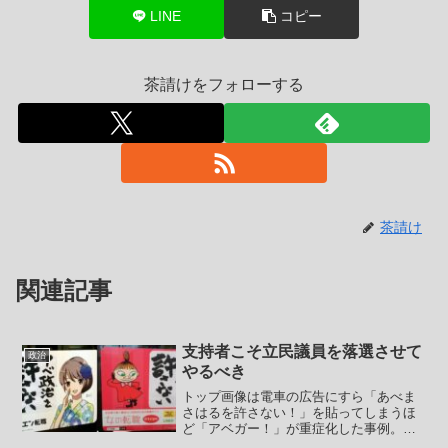
LINE
コピー
茶請けをフォローする
茶請け
関連記事
支持者こそ立民議員を落選させて
政治
やるべき
トップ画像は電車の広告にすら「あべま
さはるを許さない！」を貼ってしまうほ
ど「アベガー！」が重症化した事例。ま
ずは自身についての周りの評価を理解す