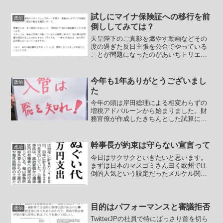
らできない玉川徹の記事から。【玉川徹
氏「ぼくは寂しい」自分を目指す後輩お
試しにマイナ保険証への移行を前
政治
らず「いい仕事だと思って...
倒ししてみては？
天皇陛下のご真影を燃やす動画などその
度の過ぎた反日主張を公金でやっている
ことが問題になったのがあいちトリエン
ナーレでした。この問題が多くの人に知
られる原因となったのはその反日特集を
これでもかとやらせたイベントのキュレ
今年も1年ありがとうございまし
政治
ーターを務めていた共産党...
た
今年の頭は岸田総理による相変わらずの
増税アドバルーンから始まりました。財
務官僚が作成したきちんとした試算に基
づいた根拠が一切ないいかにも増税した
い、利権を増やしたい、天下りに繋げた
いという財務キャリアどもの欲望丸出し
幹事長が約束は守らない宣言って
政治
のデタラメのグラフのペラ...
今日はサクサクといきたいと思います。
まずは日本のマスゴミさん曰く欧州で圧
倒的人気という設定だったメルケル関連
の記事から。【メルケル与党大敗、総選
挙へ痛手 独で２州議選、緑の党伸
長】 【ベルリン時事】ドイツの２州で
１４日、州議選が行われ、両州...
目的はパフォーマンスと審議拒否
政治
TwitterJPの社員で特にばっさり首を切ら