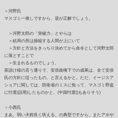
＞河野氏
マスゴミ一推しですから、逆が正解でしょう。
＞河野太郎の「突破力」とやらは
＞結局の所は操縦する人間が上にいて
＞方針と方法をきっちり決めてから命令として河野太郎
に落とすことで
＞生まれるものでしょう。
茶請け様の言う通りで、安倍政権下での成果は、全て安倍
氏の方針に従ったもの、と言えるかと。ただ、イージスア
ショアに関しては、防衛省のミスに焦って、マスゴミ野盗
に忖度(誤用)したものかと。(中国忖度()もありそう)
＞小西氏
まあ、弱い犬程良く吠える、の典型ですから、またアホや