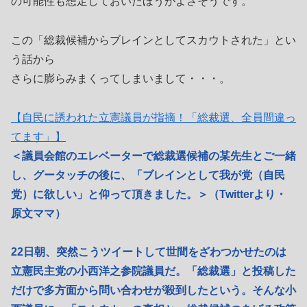
の可能性も想定しておいたほうがよさそうです。
この「総裁候補からブレインとしてスカウトされた」とい
う話から
さらに膨らみまくってしまいまして・・・。
【自民に誘われた立憲議員が指摘！「総裁選、全員間違っ
てます」】
＜議員会館のエレベーターで総裁選候補の某先生とご一緒
し、グータッチの後に、「ブレインとして我が党（自民
党）に欲しい」と仰って頂きました。＞（Twitterより・
原文ママ）
22日朝、突然こうツイートして世間をざわつかせたのは
立憲民主党の小西洋之参院議員だ。「総裁選」と投稿した
だけで多方面から問い合わせが殺到したという。そんな小