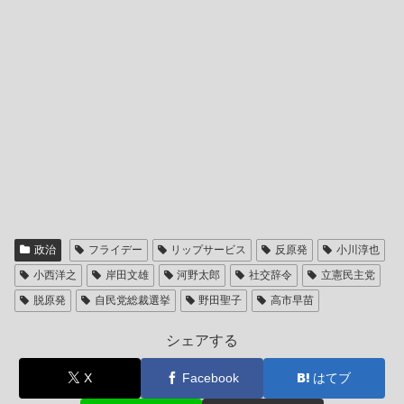
政治
フライデー
リップサービス
反原発
小川淳也
小西洋之
岸田文雄
河野太郎
社交辞令
立憲民主党
脱原発
自民党総裁選挙
野田聖子
高市早苗
シェアする
X
Facebook
はてブ