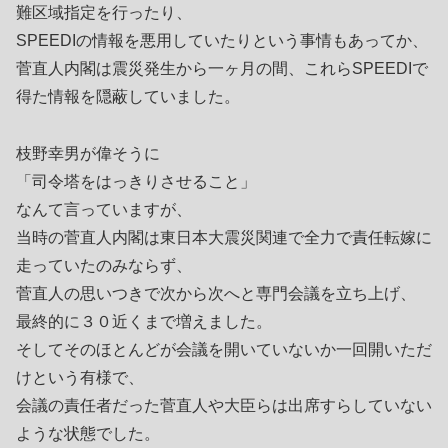
難区域指定を行ったり、
SPEEDIの情報を悪用していたりという事情もあってか、
菅直人内閣は震災発生から一ヶ月の間、これらSPEEDIで
得た情報を隠蔽していました。
枝野幸男が偉そうに
「司令塔をはっきりさせること」
なんて言っていますが、
当時の菅直人内閣は東日本大震災関連で全力で責任転嫁に
走っていたのみならず、
菅直人の思いつきで次から次へと専門会議を立ち上げ、
最終的に３０近くまで増えました。
そしてそのほとんどが会議を開いていないか一回開いただ
けという有様で、
会議の責任者だった菅直人や大臣らは出席すらしていない
ような状態でした。