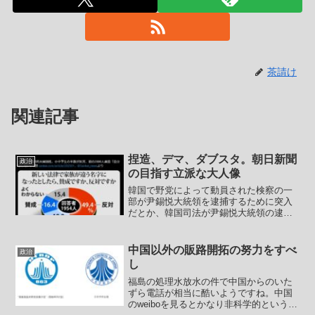
茶請け
関連記事
捏造、デマ、ダブスタ。朝日新聞
政治
の目指す立派な大人像
韓国で野党によって動員された検察の一
部が尹錫悦大統領を逮捕するために突入
だとか、韓国司法が尹錫悦大統領の逮捕
令状を出したとか、いろいろと報じられ
ているようです。残念ながら韓国の件で
日本のマスゴミから客観的情報を得るこ
中国以外の販路開拓の努力をすべ
政治
とはほぼ不可能です。今回...
し
福島の処理水放水の件で中国からのいた
ずら電話が相当に酷いようですね。中国
のweiboを見るとかなり非科学的というか