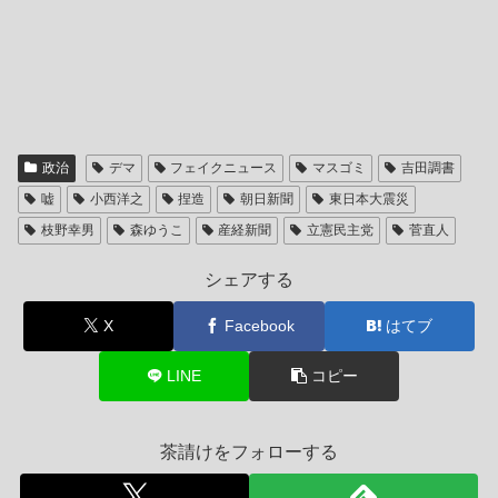
政治
デマ
フェイクニュース
マスゴミ
吉田調書
嘘
小西洋之
捏造
朝日新聞
東日本大震災
枝野幸男
森ゆうこ
産経新聞
立憲民主党
菅直人
シェアする
X
Facebook
はてブ
LINE
コピー
茶請けをフォローする