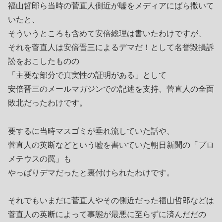
福山哲郎ら当時の菅直人側近が嘘をメディアにばら撒いて
いたと、
そういうところも含めて安倍総理は書いたわけですが、
それを菅直人は安倍晋三によるデマだ！として名誉毀損訴
訟をおこしたものの
「主要な部分で真実性の証明がある」として
安倍晋三のメールマガジンでの記述を支持、菅直人の全面
敗北だったわけです。
要するに当時マスゴミが垂れ流していた話や、
菅直人の英断などという嘘を書いていた朝日新聞の「プロ
メテウスの罠」も
やっぱりデマだったと裏付けられたわけです。
それでもいまだに菅直人やその側近だった福山哲郎などは
菅直人の英断によって事態が最悪に至らずに済んだだの