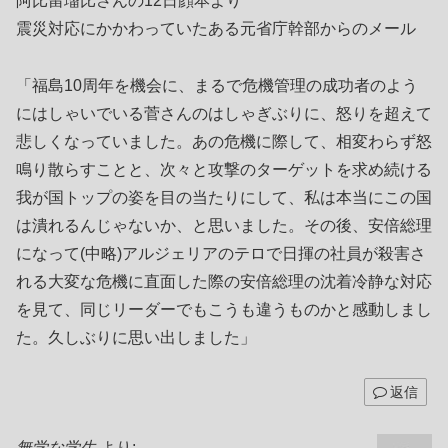
阿比留瑠比さんの12日顔本より
震災対応にかかわっていたある元省庁幹部からのメール
「福島10周年を機会に、まるで危機管理の成功者のよう
にはしゃいでいる菅さんのはしゃぎぶりに、怒りを超えて
悲しくなっていました。あの危機に際して、相変わらず怒
鳴り散らすことと、次々と攻撃のターゲットを求め続ける
我が国トップの姿を目の当たりにして、私は本当にこの国
は潰れるんじゃないか、と思いました。その後、安倍総理
になって(中略)アルジェリアのテロで日揮の社員が殺害さ
れる大変な危機に直面した際の安倍総理の沈着冷静な対応
を見て、同じリーダーでもこうも違うものかと感動しまし
た。久しぶりに思い出しました」
返信
無学な学生
より: