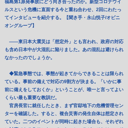
福島第1原発事故にどう向き合ったのか。新型コロナウイ
ルスという危機に直面する今と重ね合わせ、2回にわたっ
てインタビューを紹介する。【聞き手・永山悦子/オピニ
オングループ】
――東日本大震災は「想定外」とも言われ、政府の対応
も含め日本中が大混乱に陥りました。あの混乱は避けられ
なかったのでしょうか。
◆緊急事態では、事態が起きてからできることは限られ
ている。事前の備えで対応の9割方が決まる。「いかに事
前に備えをしておくか」ということが、唯一と言ってよい
くらい最も重要な教訓だ。
官房長官に就任したとき、まず官邸地下の危機管理セン
ターを確認した。すると、複合災害の発生自体は想定され
ていた。二つのイベントが同時に起きた場合も、それぞれ