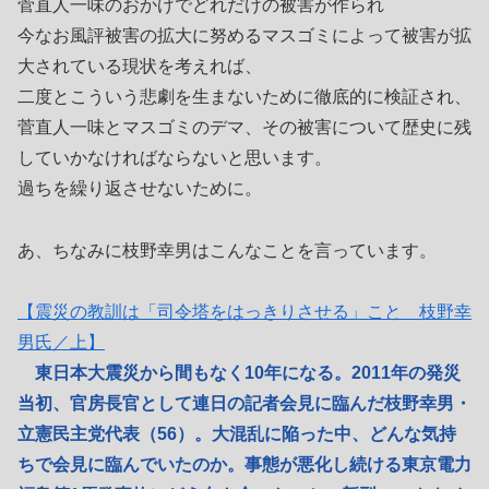
菅直人一味のおかげでどれだけの被害が作られ
今なお風評被害の拡大に努めるマスゴミによって被害が拡
大されている現状を考えれば、
二度とこういう悲劇を生まないために徹底的に検証され、
菅直人一味とマスゴミのデマ、その被害について歴史に残
していかなければならないと思います。
過ちを繰り返させないために。
あ、ちなみに枝野幸男はこんなことを言っています。
【震災の教訓は「司令塔をはっきりさせる」こと 枝野幸
男氏／上】
東日本大震災から間もなく10年になる。2011年の発災
当初、官房長官として連日の記者会見に臨んだ枝野幸男・
立憲民主党代表（56）。大混乱に陥った中、どんな気持
ちで会見に臨んでいたのか。事態が悪化し続ける東京電力