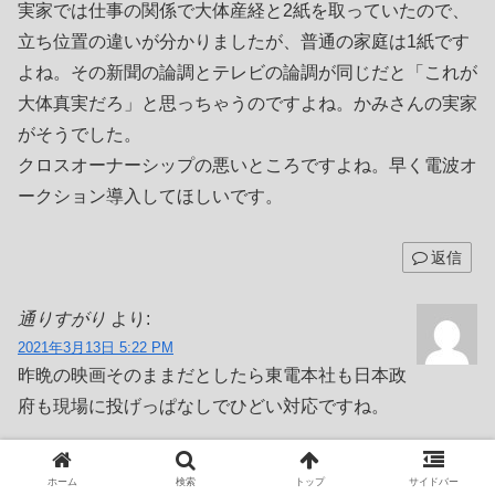
実家では仕事の関係で大体産経と2紙を取っていたので、
立ち位置の違いが分かりましたが、普通の家庭は1紙です
よね。その新聞の論調とテレビの論調が同じだと「これが
大体真実だろ」と思っちゃうのですよね。かみさんの実家
がそうでした。
クロスオーナーシップの悪いところですよね。早く電波オ
ークション導入してほしいです。
返信
通りすがり
より:
2021年3月13日 5:22 PM
昨晩の映画そのままだとしたら東電本社も日本政
府も現場に投げっぱなしでひどい対応ですね。
当時から言われてた事ですが民主党(立民)が妨害して防波
ホーム
検索
トップ
サイドバー