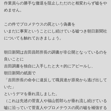
作業員らの勝手な撤退を阻止しただのと相変わらず嘘をや
めません。
この件でプロメテウスの罠という偽書を
いまだに事実ということにし続けている嘘つき朝日新聞社
についても触れておきましょう。
朝日新聞は吉田昌郎所長の調書が非公開となっているのを
良いことに
吉田調書を独自に入手したと大々的にアピールし、
朝日新聞の紙面で
「吉田所長の命令に違反して職員達が原発から逃げ出して
いた」
というデマを垂れ流しました。
（これは先述の菅直人や福山哲郎らが垂れ流し続けている
嘘に沿っていて菅直人やプロメテウスの罠の嘘を補強する