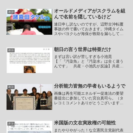
頭が悪いというかとにかく「いやこれ即
デマとわからんとダメだろ」レベルの頭
の悪い話が飛び交っています。中国共産
オールドメディアがスクラムを組
政治
党主導でデマを垂れ...
んで名前を隠しているけど
連日申し訳ないのですが、辺野古沖転覆
事故の件で書いておきます。沖縄タイム
スやパヨクらが海保が救助を漏らしてい
たことが件の女子生徒の命が失われる原
因になったかのような話にしようとして
います。海保が70分間放置したのではあ
朝日の言う世界は特亜だけ
政治
りません。70分後に女...
まずは言い訳が苦しすぎる小池晃
【「『汚染魚』と『汚染水』は全く違う
んです」 共産・小池氏が反論】共産党
の小池晃書記局長は１３日の記者会見
で、東京電力福島第１原発処理水の海洋
放出に絡み、「汚染魚」との表現を問題
視しつつ、「汚染水」との表現は使...
分析能力皆無の学者もいるようで
政治
画像は再生可能エネルギー促進法の要望
書提出に参加していた宮台真司ら。（タ
レコミコメントありがとうございます）
岸田総理は自信の長男の翔太郎氏を今年
10月から首相秘書官に起用しています。
その件で情報漏洩が指摘されています。
フジテレビの長島理紗と...
米国版の文在寅政権の可能性
政治
またやりやがった！な立憲民主党副代表