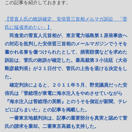
この記事を紹介しておきます。
【菅直人氏の敗訴確定、安倍晋三首相メルマガ訴訟 「菅
氏に猛省求めたい」】
民進党の菅直人元首相が、東京電力福島第１原発事故へ
の対応を批判した安倍晋三首相のメールマガジンでうそを
書かれ名誉を傷つけられたとして、損害賠償などを求めた
訴訟は、菅氏の敗訴が確定した。最高裁第３小法廷（大谷
剛彦裁判長）が２１日付で、菅氏の上告を退ける決定をし
た。
確定判決によると、２０１１年５月、野党議員だった安
倍氏は「菅総理が東電に海水注入をやめさせていながら
『海水注入は菅総理の英断』とのうそを側近が新聞、テレ
ビにばらまいた」との記事を掲載した。
一審東京地裁判決は、記事の重要部分を真実と認めて菅
氏の請求を棄却。二審東京高裁も支持した。