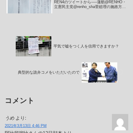
REN4のツイートから-----蓮舫@RENHO・
立憲民主党@renho_sha菅総理の施政方針
演説、原稿です。今日午後、衆参両院で
菅総理が原稿を読み上げられますが、ど
れだけの思いを込めた話し方をされる
の...
平気で嘘をつく人を信用できますか？
典型的な詭弁コメをいただいたので
コメント
うめ
より:
2021年3月13日 4:46 PM