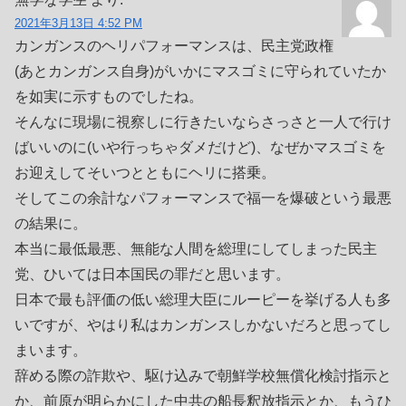
2021年3月13日 4:52 PM
カンガンスのヘリパフォーマンスは、民主党政権
(あとカンガンス自身)がいかにマスゴミに守られていたか
を如実に示すものでしたね。
そんなに現場に視察しに行きたいならさっさと一人で行け
ばいいのに(いや行っちゃダメだけど)、なぜかマスゴミを
お迎えしてそいつとともにヘリに搭乗。
そしてこの余計なパフォーマンスで福一を爆破という最悪
の結果に。
本当に最低最悪、無能な人間を総理にしてしまった民主
党、ひいては日本国民の罪だと思います。
日本で最も評価の低い総理大臣にルーピーを挙げる人も多
いですが、やはり私はカンガンスしかないだろと思ってし
まいます。
辞める際の詐欺や、駆け込みで朝鮮学校無償化検討指示と
か、前原が明らかにした中共の船長釈放指示とか、もうひ