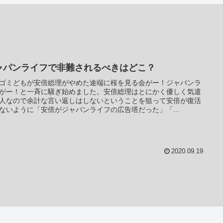
ャパンライフで非難されるべきはどこ？
ゴミどもが安倍総理がやめた途端に桜を見る会がー！ジャパンラ
がー！と一斉に騒ぎ始めました。安倍総理はとにかく優しく気遣
人なので余計な言い返しはしないということを狙って安倍が復活
ないように「安倍がジャパンライフの広告塔だった」「...
2020.09.19