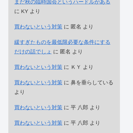
まだ秋の臨時国会というハードルがある
に
KY
より
買わないという対策
に
匿名
より
緩すぎたものを最低限必要な条件にする
だけの話でしょ
に
匿名
より
買わないという対策
に
ＫＹ
より
買わないという対策
に
鼻を垂らしている
より
買わないという対策
に
平 八郎
より
買わないという対策
に
平 八郎
より