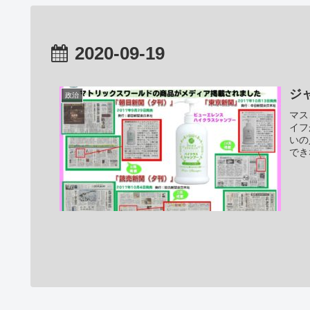
2020-09-19
ジ
政治
マス
イフ
いの
でき