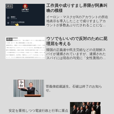
す。国交省の統計の計上方法については
平成22（2010年）年1月に検討会を設
工作員や成りすまし界隈が阿鼻叫
政治
置、同年3月に結...
喚の模様
イーロン・マスクがXのアカウントの所在
地表示を導入したことで成りすましアカ
ウントが多数あぶりだされることになり
ました。特に中国と韓国についてはイー
ロン・マスクのちょっとした仕掛けがク
リティカルヒットしています。アカウン
ウソでもいいので反対のために屁
政治
トの所在地情報が開示さ...
理屈を考える
韓国の正義連や民主労総などの北朝鮮ス
パイが逮捕されていますが、逮捕された
スパイには現在の与党に「女性蔑視の党
というイメージを大衆に刻印せよ」との
命令が出ていたようで。Colabo問題や男
女共同参画予算の問題を指摘する人を差
別主義者だのなんだ...
菅義偉総裁誕生。石破は終了のお知ら
せ。
安定を重視しつつ電波行政と行革に重点