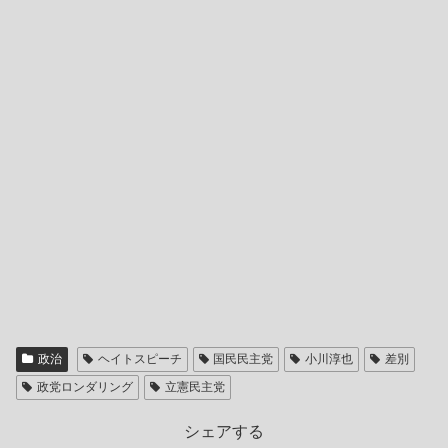
政治
ヘイトスピーチ
国民民主党
小川淳也
差別
政党ロンダリング
立憲民主党
シェアする