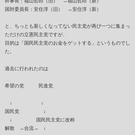
幹事長：福山哲郎（旧） →福山哲郎（新）
国対委員長：安住淳（旧） →安住淳（新）
と、ちっとも新しくなってない民主党が再び一つに集まっ
ただけの立憲民主党ですが、
目的は「国民民主党のお金をゲットする」というものでし
た。
過去に行われたのは
希望の党 民進党
↓ ↓
国民党 ↓
↓ 国民民主党に改称
解散 →合流→ ↓