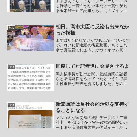
まずはあっちこっちにブラブラして主張
も行動も一貫性がない事だけ一貫性があ
る玉木雄一郎の記事から。【「ツイッタ
ー廃人」こと国民・玉木氏がSNS発信で
首相に助言「記者会見や国会で話を」】
国民民主党の玉木雄一郎代表は7日の記者
朝日、高市大臣に反論も出来なか
政治
会見で、高市早苗首相...
った模様
まずはXで動画がいくつも上がっています
が、れいわ新選組の街宣動画。もうこれ
ネオ真理党でしょう。かつてオウム真理
教が政界進出を狙って真理党ってのを作
りましたけどセンスが同じ。オウム真理
教との共通点はれいわ新選組の母体の中
同席してた記者達に会見させろよ
政治
核派がやたらと北朝鮮と...
黒川検事長が朝日新聞、産経新聞の記者
らと賭博麻雀をやっていたという件で黒
川検事長が辞表を提出しました。その件
で黒川検事長が朝日新聞、産経新聞の記
者らとどうやら賭博麻雀をやっていたの
は確実なようで、黒川検事長が辞任とな
るだろうという予測が伝え...
新聞購読は反社会的活動を支持す
政治
ることになる
マスゴミが国交省の統計データの「二重
計上」を2013年から安倍政権の間続いた
ー！また安倍政権の捏造体質がー！みた
いな方向へミスリードしようとしていま