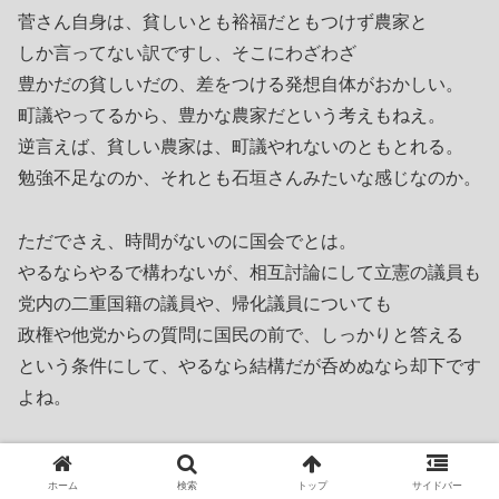
菅さん自身は、貧しいとも裕福だともつけず農家と
しか言ってない訳ですし、そこにわざわざ
豊かだの貧しいだの、差をつける発想自体がおかしい。
町議やってるから、豊かな農家だという考えもねえ。
逆言えば、貧しい農家は、町議やれないのともとれる。
勉強不足なのか、それとも石垣さんみたいな感じなのか。
ただでさえ、時間がないのに国会でとは。
やるならやるで構わないが、相互討論にして立憲の議員も
党内の二重国籍の議員や、帰化議員についても
政権や他党からの質問に国民の前で、しっかりと答える
という条件にして、やるなら結構だが呑めぬなら却下です
よね。
防衛大臣代わるそうですが、親台湾だそうでそこはいいで
ホーム
検索
トップ
サイドバー
すが