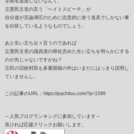
を除名追放しないなんて、
立憲民主党の言う「ヘイトスピーチ」が
自分達が言論弾圧のために恣意的に使う道具でしかない事
を白状しているようなものでしょう。
あと生い立ち云々言うのであれば
立憲民主党の議員達の帰化含めた生い立ちを明らかにする
のが先じゃないですかね？
立民の旧姓村田も多重国籍の件はいまだにはっきり説明し
ていませんし。
この記事のURL：https://pachitou.com/?p=1599
～人気ブログランキングに参加しています～
良ければ応援クリックお願いします。