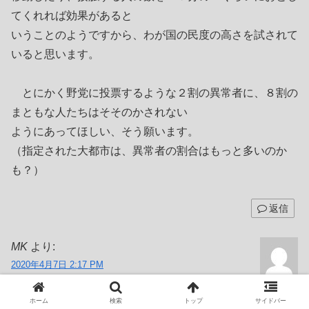
てくれれば効果があると
いうことのようですから、わが国の民度の高さを試されて
いると思います。
とにかく野党に投票するような２割の異常者に、８割の
まともな人たちはそそのかされない
ようにあってほしい、そう願います。
（指定された大都市は、異常者の割合はもっと多いのか
も？）
返信
MK
より:
2020年4月7日 2:17 PM
「マスク」が無ければ「パンティー」でも「目出
し帽」でも被れば良いのに・・・。
ホーム
検索
トップ
サイドバー