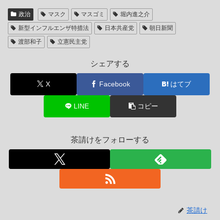
政治
マスク
マスゴミ
堀内進之介
新型インフルエンザ特措法
日本共産党
朝日新聞
渡部和子
立憲民主党
シェアする
X
Facebook
はてブ
LINE
コピー
茶請けをフォローする
茶請け