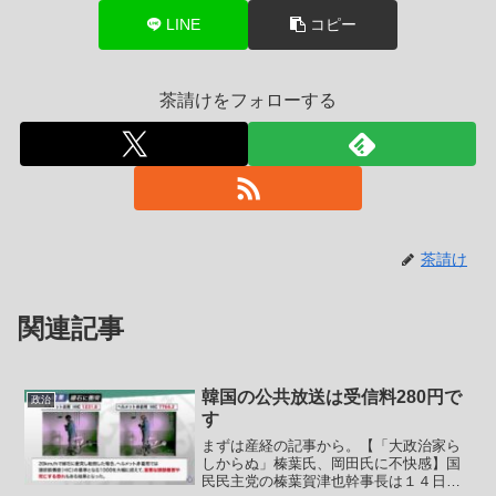
LINE
コピー
茶請けをフォローする
茶請け
関連記事
韓国の公共放送は受信料280円で
政治
す
まずは産経の記事から。【「大政治家ら
しからぬ」榛葉氏、岡田氏に不快感】国
民民主党の榛葉賀津也幹事長は１４日の