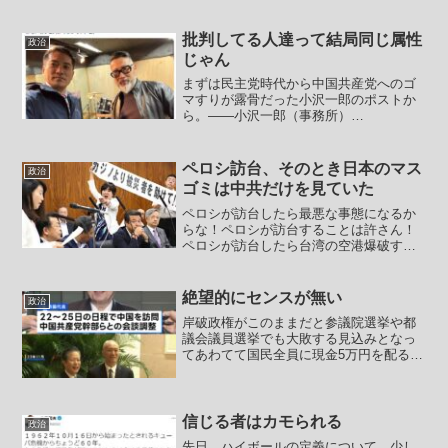
記者会見で、玉木雄一郎代表の見解が党
内の意向を反映しているとは「考えにく
い」と述べた立憲民主党の岡田克也幹事
批判してる人達って結局同じ属性
政治
長に不快感を示した。「大...
じゃん
まずは民主党時代から中国共産党へのゴ
マすりが露骨だった小沢一郎のポストか
ら。――小沢一郎（事務所）
@ozawa_jimusho日米同盟維持し中国と
協力 トランプ氏、対立から距離米国は
冷静。当たり前。今回の件は、高市総理
ペロシ訪台、そのとき日本のマス
政治
が一人勝手に暴走し、対...
ゴミは中共だけを見ていた
ペロシが訪台したら最悪な事態になるか
らな！ペロシが訪台することは許さん！
ペロシが訪台したら台湾の空港爆破する
からな！ペロシが訪台するらしいから台
湾のパイナップルケーキ輸入禁止にして
やったぞ！と、どんどんしょぼくなって
絶望的にセンスが無い
政治
行った中共を無視してペロ...
岸破政権がこのままだと参議院選挙や都
議会議員選挙でも大敗する見込みとなっ
てあわてて国民全員に現金5万円を配ると
いう話を出しています。減税をしようと
して岸田派に撤回させられた石破政権に
とってもはやこれしか思いつかないと言
ったところなのでしょう...
信じる者はカモられる
政治
先日、ハイボールの定義について。少し