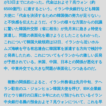
が13日までにわかった。代金はおよそ７兆ウォン（約
6500億円）に達するという。イラン中央銀行なども韓国
大使に「代金を決済するための韓国側の努力が足りない」
と不快感を伝えたようだ。イランの様々な方面からの抗議
に驚いた韓国外交部（省に相当）が先月末に急きょ特使を
派遣し、問題の表面化を避けようとしたこともわかった。
これについて韓国大統領府は12日、イランから近いホル
ムズ海峡を守る有志連合に韓国軍を派遣する方向で検討中
と発表したため、これについてもイランからの激しい反発
が予想されている。米国、中国、日本との関係が悪化する
中、中東外交でも大きな問題が表面化しつつあるのだ。
複数の関係筋によると、イラン外務省は先月中旬、テヘ
ラン駐在のユ・ジョンヒョン韓国大使を呼び、IBK企業銀
行とウリ銀行の口座に９年にわたり預けられているイラン
中央銀行名義の預金およそ７兆ウォンについて、これを早