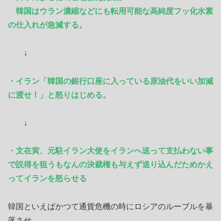
韓国はウラン濃縮などにも転用可能な高純度フッ化水素
の仕入れが急減する。
↓
・イラン「韓国の銀行口座に入っている原油代をいい加減
に渡せ！」と怒りはじめる。
↓
・文在寅、元駐イラン大使をイランへ送って支払わない事
で説得を狙うもなんの決裁権も与え
ず
送り込んだ
ためかえ
ってイランを怒らせる
韓国といえばかつて通貨危機の時にロシアのルーブルを暴
落させ、