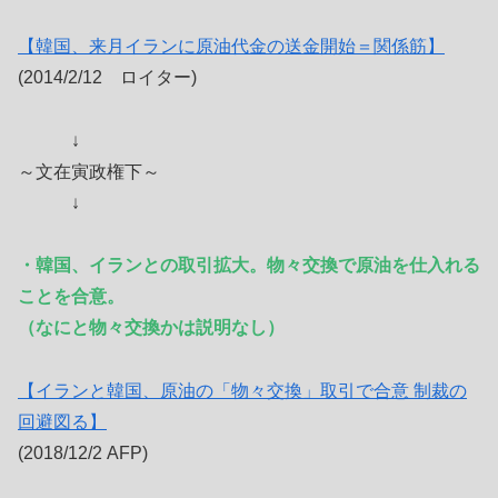
【韓国、来月イランに原油代金の送金開始＝関係筋】
(2014/2/12 ロイター)
↓
～文在寅政権下～
↓
・韓国、イランとの取引拡大。物々交換で原油を仕入れる
ことを合意。
（なにと物々交換かは説明なし）
【イランと韓国、原油の「物々交換」取引で合意 制裁の
回避図る】
(2018/12/2 AFP)