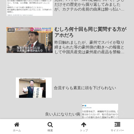
だけその歴史から掘り返してみました
が、カクテルの名前の由来は酔っ払いの
記憶のあやふやさなのか、酔っ払いに寄
り添うためにバーテンダーが思いつきを
喋ったのか、まぁとにかくいろいろあっ
たりします。特に有名なのは...
むしろ何十回も同じ質問する方が
政治
アホだろ
昨日触れましたが、豪州でスパイが取り
締まられた等の豪州側の動きへの報復と
して中国共産党は豪州産の産品を禁輸に
し、特に石炭を禁輸にした事で中国内で
電力不足、強制節電が行われているとい
う情報が出てきています。あちらではタ
ワーマンションなんかもば...
合流すらも素直に頭を下げられない
良い人になりたい病
ホーム
検索
トップ
サイドバー