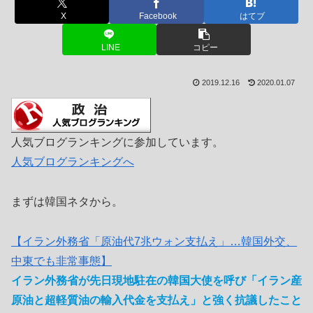
X
Facebook
はてブ
LINE
コピー
2019.12.16
2020.01.07
人気ブログランキングに参加しています。
人気ブログランキングへ
まずは韓国ネタから。
【イラン外務省「原油代7兆ウォン支払え」…韓国外交、
中東でも非常事態】
イラン外務省が先日現地駐在の韓国大使を呼び「イラン産
原油と超軽質油の輸入代金を支払え」と強く抗議したこと