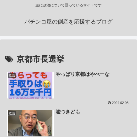
主に政治について語っているサイトです
パチンコ屋の倒産を応援するブログ
京都市長選挙
やっぱり京都はやべーな
政治
2024.02.08
嘘つきども
政治