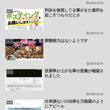
2024.02.05
判決を無視してる輩がまた裁判を
政治
起こすつもりだとさ
2024.01.13
調整能力はないようです
政治
2020.02.04
投票率が上がる事の意義が確認さ
政治
れました
2020.02.03
出来損ないの法律を万能薬のよう
政治
にアピール