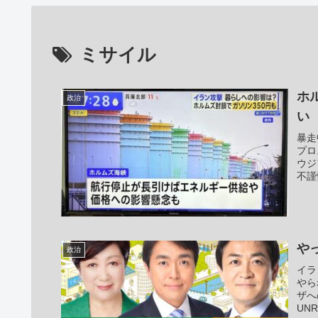
ミサイル
ホ
政治
い
暴走
プロ
ウジ
不謹
や
政治
イラ
やら
ザへ
UN