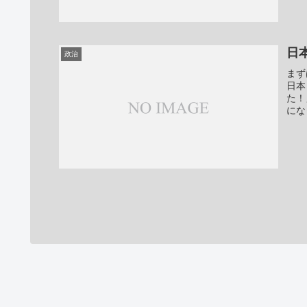
日
政治
まず
日本
た！
にな