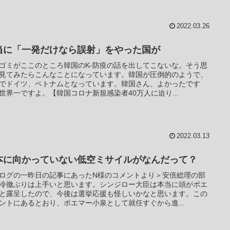
2022.03.26
当に「一発だけなら誤射」をやった国が
ゴミがここのところ韓国のK-防疫の話を出してこないな。そう思
見てみたらこんなことになっています。韓国が圧倒的のようで、
でドイツ、ベトナムとなっています。韓国さん、よかったです
世界一ですよ。【韓国コロナ新規感染者40万人に迫り...
2022.03.13
本に向かっていない低空ミサイルがなんだって？
ログの一昨日の記事にあったN様のコメントより＞安倍総理の部
冷徹ぶりは上手いと思います。シンジロー大臣は本当に頭がポエ
と露呈したので、今後は選挙応援も怪しいかなと思います。この
ントにあるとおり、ポエマー小泉として就任すぐから進...