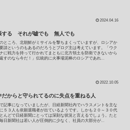
2024.04.16
張する それが嘘でも 無人でも
のところ、北朝鮮がミサイルを撃ちまくっていますが、ロシアか
要請というのもあるのだろうとブログ主は考えています。「ウク
ナに戦力を持って行かれてまともに北方領土を防衛できないから
返すのなら今だ！」伝統的に火事場泥棒のロシアであれ...
2022.10.05
中だからと守られてるのに失点を重ねる人
で記事になっていましたが、日経新聞社内でハラスメントを主な
に５３人も依願退職者が出ているようです。しかも２０～３０代
とんどで日経新聞にとっては深刻な状況と言えるでしょう。たと
毎日新聞社は若い人が圧倒的に少なく、社員の大部分が...