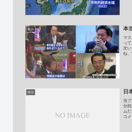
本
政治
マス
って
次い
ね、
日
政治
当ブ
分的
ムだ
コメ