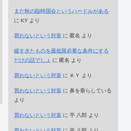
まだ秋の臨時国会というハードルがある
に
KY
より
買わないという対策
に
匿名
より
緩すぎたものを最低限必要な条件にする
だけの話でしょ
に
匿名
より
買わないという対策
に
ＫＹ
より
買わないという対策
に
鼻を垂らしている
より
買わないという対策
に
平 八郎
より
買わないという対策
に
平 八郎
より