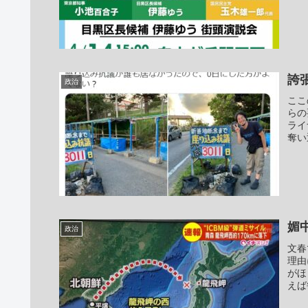
誇
政治
ここ
らの
ライ
奪い
媚
政治
文春
理由
がほ
えば