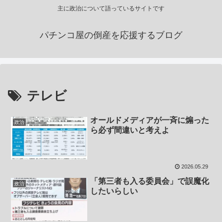
主に政治について語っているサイトです
パチンコ屋の倒産を応援するブログ
テレビ
オールドメディアが一斉に煽った
政治
ら必ず間違いと考えよ
2026.05.29
「第三者も入る委員会」で誤魔化
政治
したいらしい