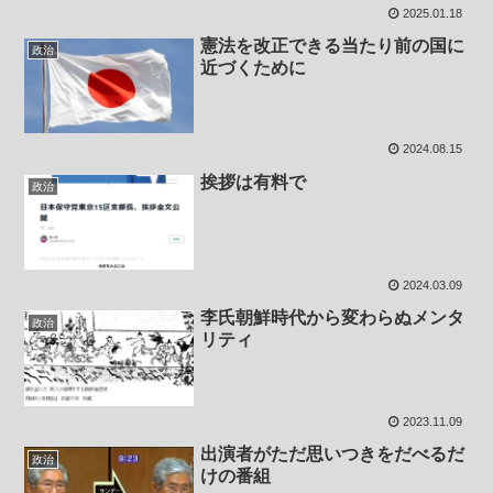
2025.01.18
憲法を改正できる当たり前の国に
政治
近づくために
2024.08.15
挨拶は有料で
政治
2024.03.09
李氏朝鮮時代から変わらぬメンタ
政治
リティ
2023.11.09
出演者がただ思いつきをだべるだ
政治
けの番組